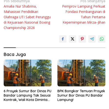
Navigasi
Pos sebelumnya
Pos selanjutnya
Amalia Nur Shabrina,
Pemprov Lampung Perkuat
pos
Mahasiswi Pendidikan
Fondasi Pembangunan di
Olahraga UTI Sabet Perunggu
Tahun Pertama
di Kejuaraan Nasional Boxing
Kepemimpinan Mirza–Jihan
Championship 2026
Baca Juga
6 Proyek Sumur Bor Dinas PU
BPK Bongkar Temuan Proyek
Bandar Lampung Tak Sesuai
Sumur Bor Dinas PU Bandar
Kontrak, Wali Kota Diminta
Lampung!
Bertindak!