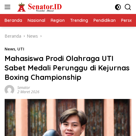
Langsung
ke
konten
Beranda
Nasional
Region
Trending
Pendidikan
Perseps
Beranda
News
News
,
UTI
Mahasiswa Prodi Olahraga UTI
Sabet Medali Perunggu di Kejurnas
Boxing Championship
Senator
2 Maret 2026