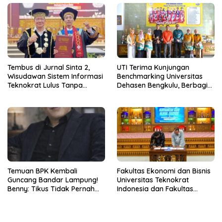
Tembus di Jurnal Sinta 2,
UTI Terima Kunjungan
Wisudawan Sistem Informasi
Benchmarking Universitas
Teknokrat Lulus Tanpa
Dehasen Bengkulu, Berbagi
Skripsi
Praktik Baik Digitalisasi Audit
Mutu Internal
Temuan BPK Kembali
Fakultas Ekonomi dan Bisnis
Guncang Bandar Lampung!
Universitas Teknokrat
Benny: Tikus Tidak Pernah
Indonesia dan Fakultas
Mengaku Gudang Bocor
Ekonomi Universitas Indo
Karena Dirinya
Global Mandiri Resmi Teken
MoA