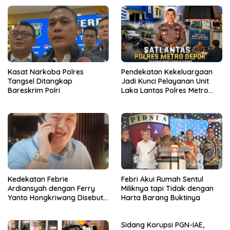
Kasat Narkoba Polres
Pendekatan Kekeluargaan
Tangsel Ditangkap
Jadi Kunci Pelayanan Unit
Bareskrim Polri
Laka Lantas Polres Metro
Depok
Kedekatan Febrie
Febri Akui Rumah Sentul
Ardiansyah dengan Ferry
Miliknya tapi Tidak dengan
Yanto Hongkriwang Disebut
Harta Barang Buktinya
Sri Rajasa Chandra
Sidang Korupsi PGN-IAE,