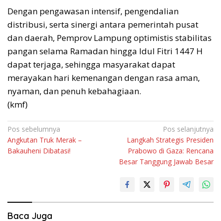
Dengan pengawasan intensif, pengendalian
distribusi, serta sinergi antara pemerintah pusat
dan daerah, Pemprov Lampung optimistis stabilitas
pangan selama Ramadan hingga Idul Fitri 1447 H
dapat terjaga, sehingga masyarakat dapat
merayakan hari kemenangan dengan rasa aman,
nyaman, dan penuh kebahagiaan.
(kmf)
Navigasi
Pos sebelumnya
Pos selanjutnya
Angkutan Truk Merak –
Langkah Strategis Presiden
pos
Bakauheni Dibatasi!
Prabowo di Gaza: Rencana
Besar Tanggung Jawab Besar
Baca Juga