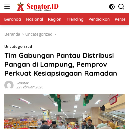
Langsung
ke
konten
Beranda
Nasional
Region
Trending
Pendidikan
Perseps
Beranda
Uncategorized
Uncategorized
Tim Gabungan Pantau Distribusi
Pangan di Lampung, Pemprov
Perkuat Kesiapsiagaan Ramadan
Senator
22 Februari 2026