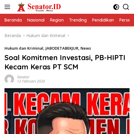
Langsung
ke
konten
Beranda
Nasional
Region
Trending
Pendidikan
Perseps
Beranda
Hukum dan Kriminal
Hukum dan Kriminal
,
JABODETABEKJUR
,
News
Soal Komitmen Investasi, PB-HIPTI
Kecam Keras PT SCM
Senator
12 Februari 2026