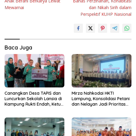
Anak Berani Berkarya Lewat
Bahas Perzinahan, Kohabitasi
Mewarnai
dan Nikah Sirih dalam
Perspektif KUHP Nasional
Baca Juga
Canangkan Desa TAPIS dan
Mirza Nahkodai HKTI
Luncurkan Sekolah Lansia di
Lampung, Konsolidasi Petani
Kampung Rukti Endah, Ketua
dan Nelayan Jadi Prioritas
TP PKK Lampung Dorong
Hadapi Musim Kemarau
Pembangunan SDM Dimulai
dari Desa