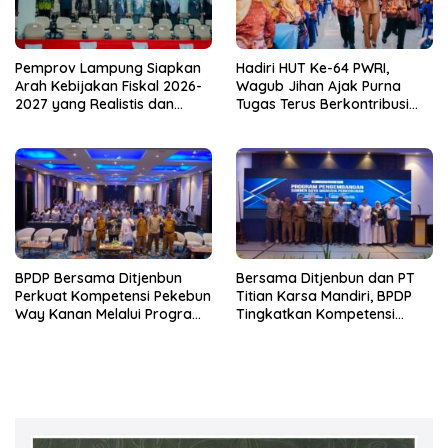
Pemprov Lampung Siapkan
Hadiri HUT Ke-64 PWRI,
Arah Kebijakan Fiskal 2026-
Wagub Jihan Ajak Purna
2027 yang Realistis dan
Tugas Terus Berkontribusi
Berkelanjutan
untuk Lampung
BPDP Bersama Ditjenbun
Bersama Ditjenbun dan PT
Perkuat Kompetensi Pekebun
Titian Karsa Mandiri, BPDP
Way Kanan Melalui Program
Tingkatkan Kompetensi
SDM Perkebunan 2026
Pekebun Way Kanan Lewat
Bersama PT Titian Karsa
Program SDM Perkebunan
Mandiri
2026