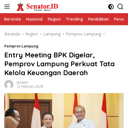
Langsung
ke
konten
Beranda
Nasional
Region
Trending
Pendidikan
Perseps
Beranda
Region
Lampung
Pemprov Lampung
Pemprov Lampung
Entry Meeting BPK Digelar,
Pemprov Lampung Perkuat Tata
Kelola Keuangan Daerah
Senator
12 Februari 2026