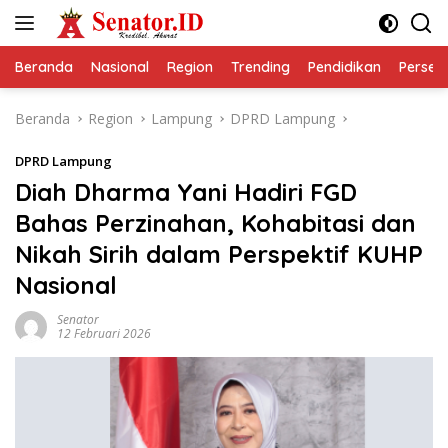
Langsung
ke
konten
Beranda
Nasional
Region
Trending
Pendidikan
Perseps
Beranda
Region
Lampung
DPRD Lampung
DPRD Lampung
Diah Dharma Yani Hadiri FGD
Bahas Perzinahan, Kohabitasi dan
Nikah Sirih dalam Perspektif KUHP
Nasional
Senator
12 Februari 2026