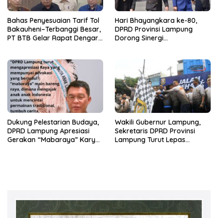
Bahas Penyesuaian Tarif Tol
Hari Bhayangkara ke-80,
Bakauheni–Terbanggi Besar,
DPRD Provinsi Lampung
PT BTB Gelar Rapat Dengar
Dorong Sinergi
Pendapat Bareng DPRD
Kelembagaan dengan Polri
Lampung
Dukung Pelestarian Budaya,
Wakili Gubernur Lampung,
DPRD Lampung Apresiasi
Sekretaris DPRD Provinsi
Gerakan “Mabaraya” Karya
Lampung Turut Lepas
Raya
Peserta Jalan Sehat HUT
Kota Bandar Lampung