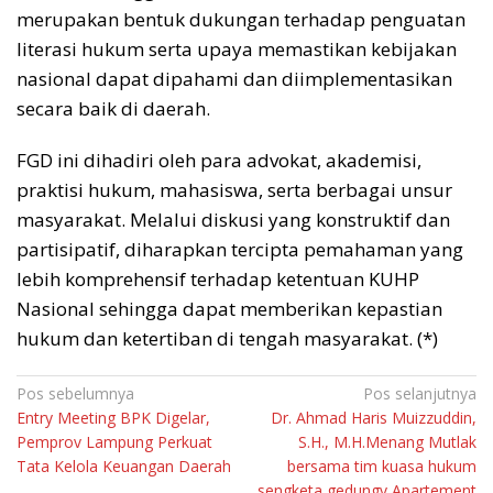
merupakan bentuk dukungan terhadap penguatan
literasi hukum serta upaya memastikan kebijakan
nasional dapat dipahami dan diimplementasikan
secara baik di daerah.
FGD ini dihadiri oleh para advokat, akademisi,
praktisi hukum, mahasiswa, serta berbagai unsur
masyarakat. Melalui diskusi yang konstruktif dan
partisipatif, diharapkan tercipta pemahaman yang
lebih komprehensif terhadap ketentuan KUHP
Nasional sehingga dapat memberikan kepastian
hukum dan ketertiban di tengah masyarakat. (*)
Navigasi
Pos sebelumnya
Pos selanjutnya
Entry Meeting BPK Digelar,
Dr. Ahmad Haris Muizzuddin,
pos
Pemprov Lampung Perkuat
S.H., M.H.Menang Mutlak
Tata Kelola Keuangan Daerah
bersama tim kuasa hukum
sengketa gedungv Apartement