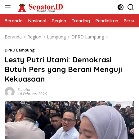
Langsung
ke
konten
Beranda
Nasional
Region
Trending
Pendidikan
Perseps
Beranda
Region
Lampung
DPRD Lampung
DPRD Lampung
Lesty Putri Utami: Demokrasi
Butuh Pers yang Berani Menguji
Kekuasaan
Senator
10 Februari 2026