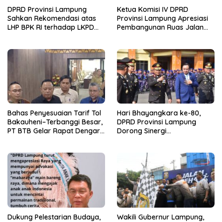
DPRD Provinsi Lampung
Ketua Komisi IV DPRD
Sahkan Rekomendasi atas
Provinsi Lampung Apresiasi
LHP BPK RI terhadap LKPD
Pembangunan Ruas Jalan
Pemerintah Provinsi
melalui Program IJD
Lampung Tahun Anggaran
2025
Bahas Penyesuaian Tarif Tol
Hari Bhayangkara ke-80,
Bakauheni–Terbanggi Besar,
DPRD Provinsi Lampung
PT BTB Gelar Rapat Dengar
Dorong Sinergi
Pendapat Bareng DPRD
Kelembagaan dengan Polri
Lampung
Dukung Pelestarian Budaya,
Wakili Gubernur Lampung,