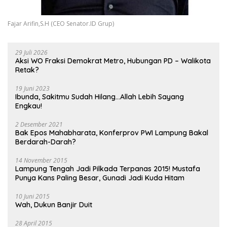
Fajar Arifin,S.H (CEO Senator.ID Grup)
29 Juli 2026
Aksi WO Fraksi Demokrat Metro, Hubungan PD – Walikota
Retak?
19 Juni 2023
Ibunda, Sakitmu Sudah Hilang…Allah Lebih Sayang
Engkau!
2 Desember 2021
Bak Epos Mahabharata, Konferprov PWI Lampung Bakal
Berdarah-Darah?
14 November 2015
Lampung Tengah Jadi Pilkada Terpanas 2015! Mustafa
Punya Kans Paling Besar, Gunadi Jadi Kuda Hitam
10 Juni 2015
Wah, Dukun Banjir Duit
28 April 2015