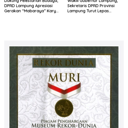
Dukung Pelestarian Budaya,
Wakili Gubernur Lampung,
DPRD Lampung Apresiasi
Sekretaris DPRD Provinsi
Gerakan “Mabaraya” Karya
Lampung Turut Lepas
Raya
Peserta Jalan Sehat HUT
Kota Bandar Lampung