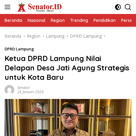
Langsung
ke
konten
Beranda
Nasional
Region
Trending
Pendidikan
Perseps
Beranda
Region
Lampung
DPRD Lampung
DPRD Lampung
Ketua DPRD Lampung Nilai
Delapan Desa Jati Agung Strategis
untuk Kota Baru
Senator
26 Januari 2026