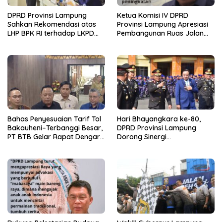
DPRD Provinsi Lampung
Ketua Komisi IV DPRD
Sahkan Rekomendasi atas
Provinsi Lampung Apresiasi
LHP BPK RI terhadap LKPD
Pembangunan Ruas Jalan
Pemerintah Provinsi
melalui Program IJD
Lampung Tahun Anggaran
2025
Bahas Penyesuaian Tarif Tol
Hari Bhayangkara ke-80,
Bakauheni–Terbanggi Besar,
DPRD Provinsi Lampung
PT BTB Gelar Rapat Dengar
Dorong Sinergi
Pendapat Bareng DPRD
Kelembagaan dengan Polri
Lampung