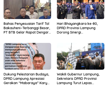
Bahas Penyesuaian Tarif Tol
Hari Bhayangkara ke-80,
Bakauheni–Terbanggi Besar,
DPRD Provinsi Lampung
PT BTB Gelar Rapat Dengar
Dorong Sinergi
Pendapat Bareng DPRD
Kelembagaan dengan Polri
Lampung
Dukung Pelestarian Budaya,
Wakili Gubernur Lampung,
DPRD Lampung Apresiasi
Sekretaris DPRD Provinsi
Gerakan “Mabaraya” Karya
Lampung Turut Lepas
Raya
Peserta Jalan Sehat HUT
Kota Bandar Lampung