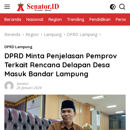
Langsung
ke
konten
Beranda
Nasional
Region
Trending
Pendidikan
Perseps
Beranda
Region
Lampung
DPRD Lampung
DPRD Lampung
DPRD Minta Penjelasan Pemprov
Terkait Rencana Delapan Desa
Masuk Bandar Lampung
Senator
26 Januari 2026