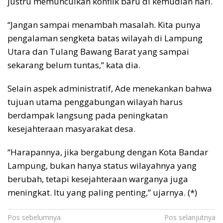
justru memunculkan konflik baru di kemudian hari.
“Jangan sampai menambah masalah. Kita punya
pengalaman sengketa batas wilayah di Lampung
Utara dan Tulang Bawang Barat yang sampai
sekarang belum tuntas,” kata dia.
Selain aspek administratif, Ade menekankan bahwa
tujuan utama penggabungan wilayah harus
berdampak langsung pada peningkatan
kesejahteraan masyarakat desa.
“Harapannya, jika bergabung dengan Kota Bandar
Lampung, bukan hanya status wilayahnya yang
berubah, tetapi kesejahteraan warganya juga
meningkat. Itu yang paling penting,” ujarnya. (*)
Navigasi
Pos sebelumnya
Pos selanjutnya