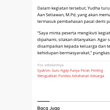
Dalam kegiatan tersebut, Yudha tu
Aan Setiawan, M.Pd, yang akan mema
termasuk pembahasan pasal demi pa
“Saya minta peserta mengikuti kegiat
dipahami, silakan ditanyakan. Agar s
disampaikan kepada keluarga dan te
kehidupan bermasyarakat,” pungkasn
Navigasi
Pos sebelumnya
Syukron: Guru Ngaji Punya Peran Penting
pos
Menguatkan Pondasi Ketahanan Keluarga
Baca Juga