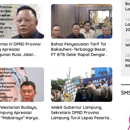
Ba
L
14
La
20
Gu
10
misi IV DPRD Provinsi
Bahas Penyesuaian Tarif Tol
Wa
 Apresiasi
Bakauheni–Terbanggi Besar,
unan Ruas Jalan
PT BTB Gelar Rapat Dengar
28
Program IJD
Pendapat Bareng DPRD
M
Lampung
Ki
SMS
elestarian Budaya,
Wakili Gubernur Lampung,
mpung Apresiasi
Sekretaris DPRD Provinsi
 “Mabaraya” Karya
Lampung Turut Lepas Peserta
Jalan Sehat HUT Kota Bandar
Lampung