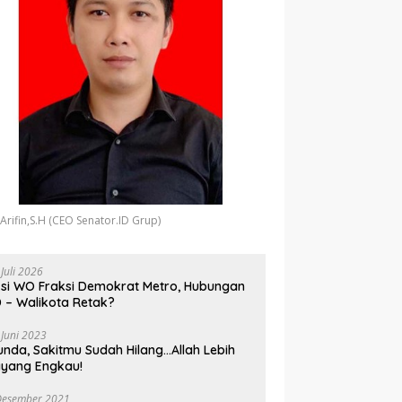
 Arifin,S.H (CEO Senator.ID Grup)
 Juli 2026
si WO Fraksi Demokrat Metro, Hubungan
 – Walikota Retak?
 Juni 2023
unda, Sakitmu Sudah Hilang…Allah Lebih
yang Engkau!
Desember 2021