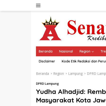
Langsung
ke
konten
Beranda
Nasional
Region
Tre
Disclaimer
Kode Etik Redaksi dan Per
Beranda
Region
Lampung
DPRD Lamp
DPRD Lampung
Yudha Alhadjid: Rem
Masyarakat Kota Jaw