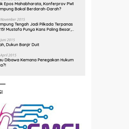
k Epos Mahabharata, Konferprov PWI
ampung Bakal Berdarah-Darah?
 November 2015
mpung Tengah Jadi Pilkada Terpanas
15! Mustafa Punya Kans Paling Besar,
nadi Jadi Kuda Hitam
 Juni 2015
h, Dukun Banjir Duit
 April 2015
au Dibawa Kemana Penegakan Hukum
ta?!
I