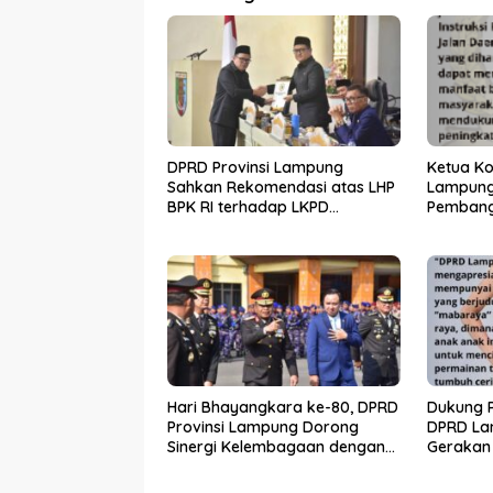
DPRD Provinsi Lampung
Ketua Ko
Sahkan Rekomendasi atas LHP
Lampung
BPK RI terhadap LKPD
Pembang
Pemerintah Provinsi Lampung
melalui 
Tahun Anggaran 2025
Hari Bhayangkara ke-80, DPRD
Dukung P
Provinsi Lampung Dorong
DPRD La
Sinergi Kelembagaan dengan
Gerakan
Polri
Raya