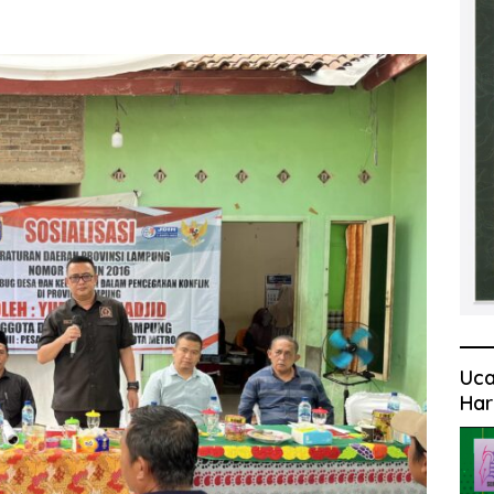
Uca
Har