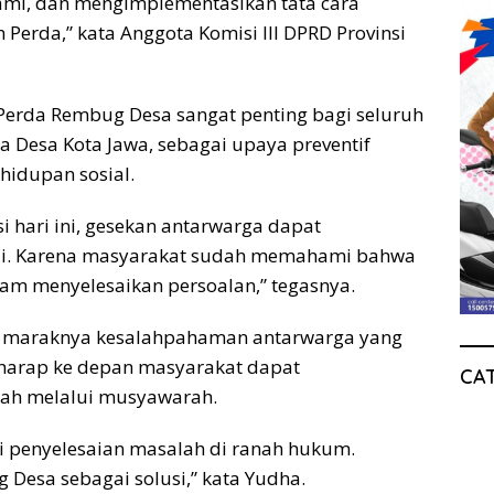
mi, dan mengimplementasikan tata cara
Perda,” kata Anggota Komisi III DPRD Provinsi
rda Rembug Desa sangat penting bagi seluruh
 Desa Kota Jawa, sebagai upaya preventif
hidupan sosial.
si hari ini, gesekan antarwarga dapat
rjadi. Karena masyarakat sudah memahami bahwa
m menyelesaikan persoalan,” tegasnya.
h maraknya kesalahpahaman antarwarga yang
rharap ke depan masyarakat dapat
CA
ah melalui musyawarah.
ari penyelesaian masalah di ranah hukum.
esa sebagai solusi,” kata Yudha.