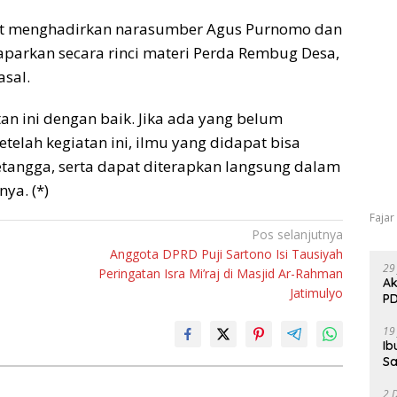
rut menghadirkan narasumber Agus Purnomo dan
parkan secara rinci materi Perda Rembug Desa,
sal.
an ini dengan baik. Jika ada yang belum
etelah kegiatan ini, ilmu yang didapat bisa
tangga, serta dapat diterapkan langsung dalam
ya. (*)
Fajar
Pos selanjutnya
Anggota DPRD Puji Sartono Isi Tausiyah
29
Peringatan Isra Mi’raj di Masjid Ar-Rahman
Ak
Jatimulyo
PD
19
Ib
Sa
2 