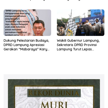
Pendapat Bareng DPRD
Kelembagaan dengan Polri
Lampung
Dukung Pelestarian Budaya,
Wakili Gubernur Lampung,
DPRD Lampung Apresiasi
Sekretaris DPRD Provinsi
Gerakan “Mabaraya” Karya
Lampung Turut Lepas
Raya
Peserta Jalan Sehat HUT
Kota Bandar Lampung