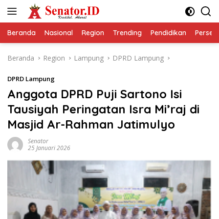
Langsung
ke
konten
Beranda
Nasional
Region
Trending
Pendidikan
Perseps
Beranda
Region
Lampung
DPRD Lampung
DPRD Lampung
Anggota DPRD Puji Sartono Isi
Tausiyah Peringatan Isra Mi’raj di
Masjid Ar-Rahman Jatimulyo
Senator
25 Januari 2026