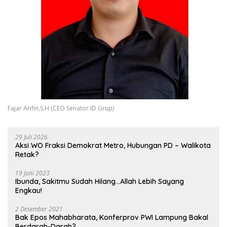
Fajar Arifin,S.H (CEO Senator.ID Grup)
29 Juli 2026
Aksi WO Fraksi Demokrat Metro, Hubungan PD – Walikota
Retak?
19 Juni 2023
Ibunda, Sakitmu Sudah Hilang…Allah Lebih Sayang
Engkau!
2 Desember 2021
Bak Epos Mahabharata, Konferprov PWI Lampung Bakal
Berdarah-Darah?