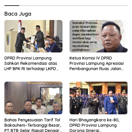
Baca Juga
DPRD Provinsi Lampung
Ketua Komisi IV DPRD
Sahkan Rekomendasi atas
Provinsi Lampung Apresiasi
LHP BPK RI terhadap LKPD
Pembangunan Ruas Jalan
Pemerintah Provinsi
melalui Program IJD
Lampung Tahun Anggaran
2025
Bahas Penyesuaian Tarif Tol
Hari Bhayangkara ke-80,
Bakauheni–Terbanggi Besar,
DPRD Provinsi Lampung
PT BTB Gelar Rapat Dengar
Dorong Sinergi