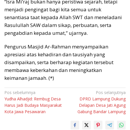
“Isra Mi’raj bukan hanya peristiwa sejarah, tetapi
menjadi pengingat bagi kita semua untuk
senantiasa taat kepada Allah SWT dan meneladani
Rasulullah SAW dalam sikap, perbuatan, serta
pengabdian kepada umat,” ujarnya.
Pengurus Masjid Ar-Rahman menyampaikan
apresiasi atas kehadiran dan tausiyah yang
disampaikan, serta berharap kegiatan tersebut
membawa keberkahan dan meningkatkan
keimanan jamaah. (*)
Navigasi
Pos sebelumnya
Pos selanjutnya
Yudha Alhadjid: Rembug Desa
DPRD Lampung Dukung
pos
Harus Jadi Budaya Masyarakat
Delapan Desa Jati Agung
Kota Jawa Pesawaran
Gabung Bandar Lampung