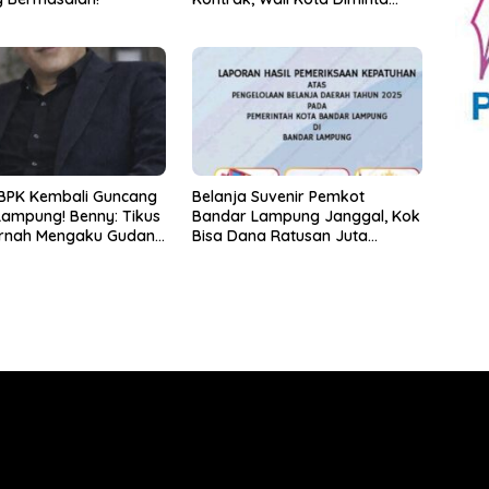
Bertindak!
BPK Kembali Guncang
Belanja Suvenir Pemkot
ampung! Benny: Tikus
Bandar Lampung Janggal, Kok
ernah Mengaku Gudang
Bisa Dana Ratusan Juta
rena Dirinya
Dikembalikan ke PPTK!