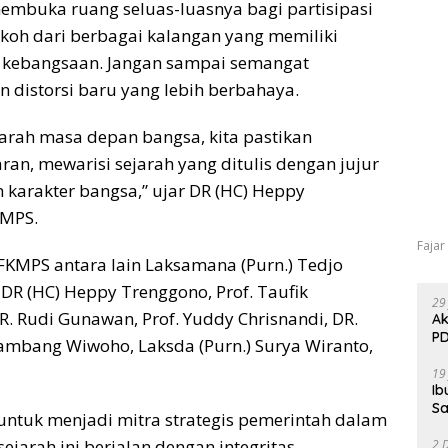
 membuka ruang seluas-luasnya bagi partisipasi
tokoh dari berbagai kalangan yang memiliki
n kebangsaan. Jangan sampai semangat
n distorsi baru yang lebih berbahaya.
 arah masa depan bangsa, kita pastikan
n, mewarisi sejarah yang ditulis dengan jujur
karakter bangsa,” ujar DR (HC) Heppy
KMPS.
Fajar
KMPS antara lain Laksamana (Purn.) Tedjo
 DR (HC) Heppy Trenggono, Prof. Taufik
29
R. Rudi Gunawan, Prof. Yuddy Chrisnandi, DR.
Ak
PD
Bambang Wiwoho, Laksda (Purn.) Surya Wiranto,
19
Ib
Sa
ntuk menjadi mitra strategis pemerintah dalam
jarah ini berjalan dengan integritas,
2 