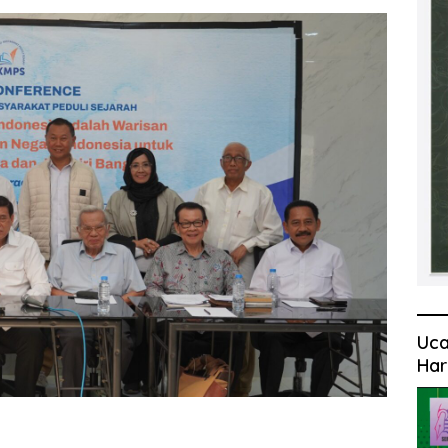
Uca
Har