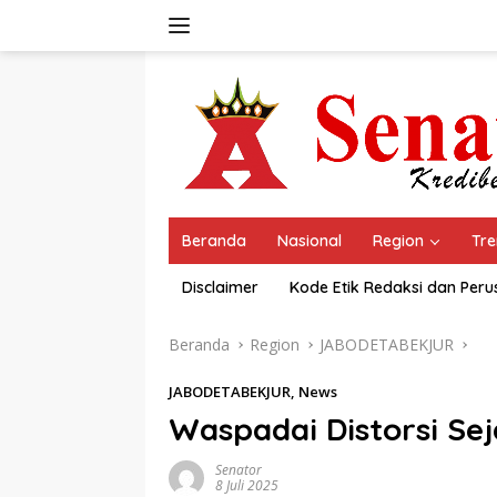
Langsung
ke
konten
Beranda
Nasional
Region
Tre
Disclaimer
Kode Etik Redaksi dan Per
Beranda
Region
JABODETABEKJUR
JABODETABEKJUR
,
News
Waspadai Distorsi Se
Senator
8 Juli 2025