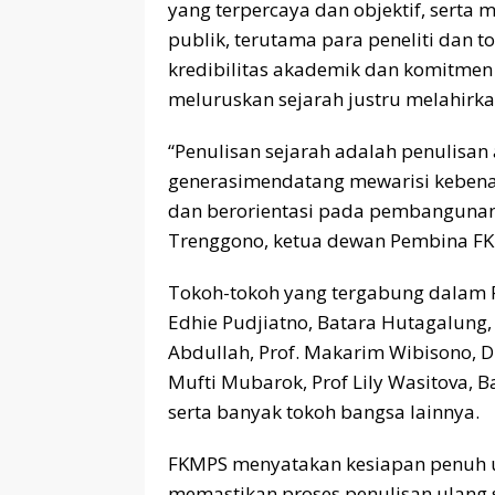
yang terpercaya dan objektif, serta
publik, terutama para peneliti dan 
kredibilitas akademik dan komitme
meluruskan sejarah justru melahirka
“Penulisan sejarah adalah penulisan
generasimendatang mewarisi kebenara
dan berorientasi pada pembangunan 
Trenggono, ketua dewan Pembina F
Tokoh-tokoh yang tergabung dalam F
Edhie Pudjiatno, Batara Hutagalung,
Abdullah, Prof. Makarim Wibisono, D
Mufti Mubarok, Prof Lily Wasitova, 
serta banyak tokoh bangsa lainnya.
FKMPS menyatakan kesiapan penuh u
memastikan proses penulisan ulang se