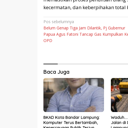
kecermatan, dan keberpihakan total 
Navigasi
Pos sebelumnya
Belum Genap Tiga Jam Dilantik, Pj Gubernur
pos
Papua Agus Fatoni Tancap Gas Kumpulkan K
OPD
Baca Juga
BKAD Kota Bandar Lampung:
Waduh…..
Komputer Terus Bertambah,
Jalan di
Kepercayaan Publik Terjun
Lampung