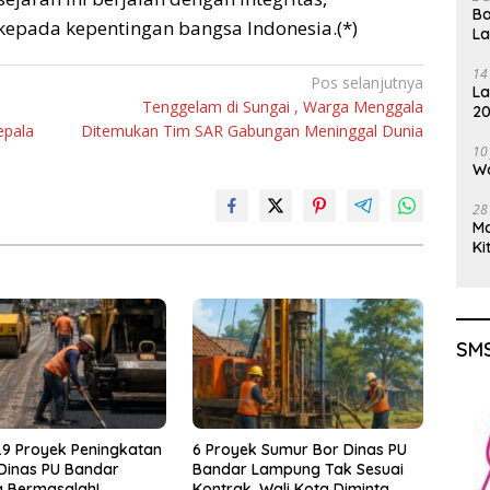
Ba
kepada kepentingan bangsa Indonesia.(*)
L
14
Pos selanjutnya
La
Tenggelam di Sungai , Warga Menggala
20
epala
Ditemukan Tim SAR Gabungan Meninggal Dunia
Gu
10
Wa
28
M
Ki
SMS
9 Proyek Peningkatan
6 Proyek Sumur Bor Dinas PU
 Dinas PU Bandar
Bandar Lampung Tak Sesuai
 Bermasalah!
Kontrak, Wali Kota Diminta