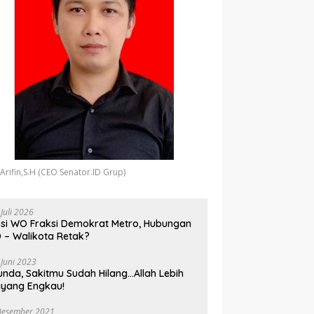
 Arifin,S.H (CEO Senator.ID Grup)
 Juli 2026
si WO Fraksi Demokrat Metro, Hubungan
 – Walikota Retak?
 Juni 2023
unda, Sakitmu Sudah Hilang…Allah Lebih
yang Engkau!
Desember 2021