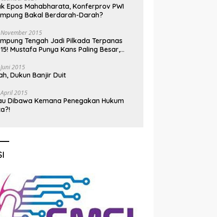
k Epos Mahabharata, Konferprov PWI
ampung Bakal Berdarah-Darah?
 November 2015
mpung Tengah Jadi Pilkada Terpanas
15! Mustafa Punya Kans Paling Besar,
nadi Jadi Kuda Hitam
 Juni 2015
h, Dukun Banjir Duit
 April 2015
au Dibawa Kemana Penegakan Hukum
ta?!
I