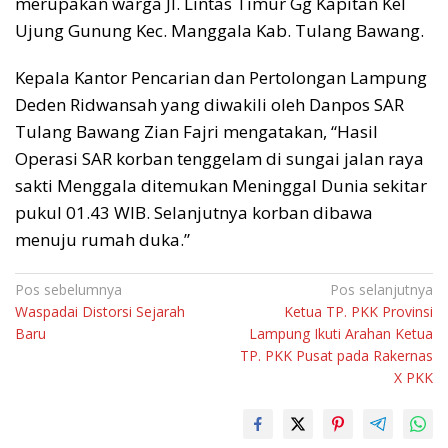
merupakan warga Jl. Lintas Timur Gg Kapitan Kel
Ujung Gunung Kec. Manggala Kab. Tulang Bawang.
Kepala Kantor Pencarian dan Pertolongan Lampung
Deden Ridwansah yang diwakili oleh Danpos SAR
Tulang Bawang Zian Fajri mengatakan, “Hasil
Operasi SAR korban tenggelam di sungai jalan raya
sakti Menggala ditemukan Meninggal Dunia sekitar
pukul 01.43 WIB. Selanjutnya korban dibawa
menuju rumah duka.”
Navigasi
Pos sebelumnya
Pos selanjutnya
Waspadai Distorsi Sejarah
Ketua TP. PKK Provinsi
pos
Baru
Lampung Ikuti Arahan Ketua
TP. PKK Pusat pada Rakernas
X PKK