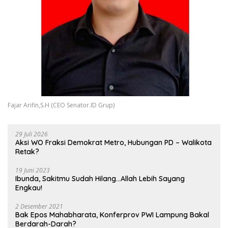
Fajar Arifin,S.H (CEO Senator.ID Grup)
29 Juli 2026
Aksi WO Fraksi Demokrat Metro, Hubungan PD – Walikota
Retak?
19 Juni 2023
Ibunda, Sakitmu Sudah Hilang…Allah Lebih Sayang
Engkau!
2 Desember 2021
Bak Epos Mahabharata, Konferprov PWI Lampung Bakal
Berdarah-Darah?