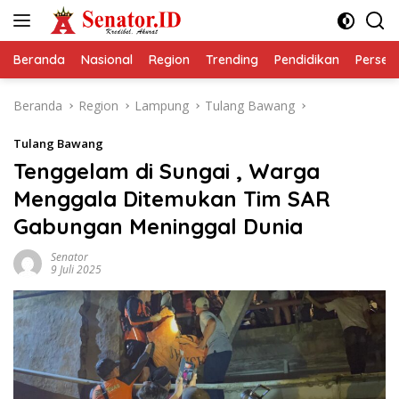
Langsung
ke
konten
Beranda
Nasional
Region
Trending
Pendidikan
Perseps
Beranda
Region
Lampung
Tulang Bawang
Tulang Bawang
Tenggelam di Sungai , Warga
Menggala Ditemukan Tim SAR
Gabungan Meninggal Dunia
Senator
9 Juli 2025