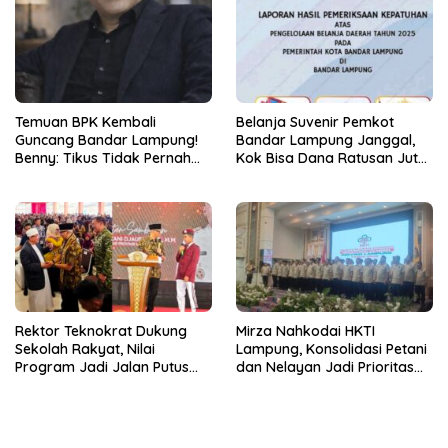
Temuan BPK Kembali
Belanja Suvenir Pemkot
Guncang Bandar Lampung!
Bandar Lampung Janggal,
Benny: Tikus Tidak Pernah
Kok Bisa Dana Ratusan Juta
Mengaku Gudang Bocor
Dikembalikan ke PPTK!
Karena Dirinya
Rektor Teknokrat Dukung
Mirza Nahkodai HKTI
Sekolah Rakyat, Nilai
Lampung, Konsolidasi Petani
Program Jadi Jalan Putus
dan Nelayan Jadi Prioritas
Rantai Kemiskinan
Hadapi Musim Kemarau