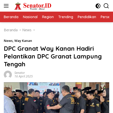
Langsung
ke
konten
Beranda
Nasional
Region
Trending
Pendidikan
Perseps
Beranda
News
News
,
Way Kanan
DPC Granat Way Kanan Hadiri
Pelantikan DPC Granat Lampung
Tengah
Senator
16 April 2025