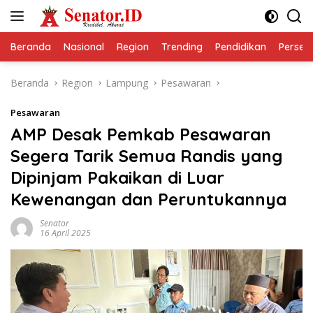
Langsung
ke
konten
Beranda
Nasional
Region
Trending
Pendidikan
Perseps
Beranda
Region
Lampung
Pesawaran
Pesawaran
AMP Desak Pemkab Pesawaran
Segera Tarik Semua Randis yang
Dipinjam Pakaikan di Luar
Kewenangan dan Peruntukannya
Senator
16 April 2025