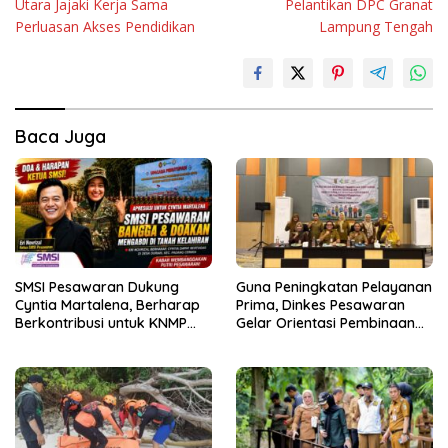
Utara Jajaki Kerja Sama
Pelantikan DPC Granat
Perluasan Akses Pendidikan
Lampung Tengah
Baca Juga
SMSI Pesawaran Dukung
Guna Peningkatan Pelayanan
Cyntia Martalena, Berharap
Prima, Dinkes Pesawaran
Berkontribusi untuk KNMP
Gelar Orientasi Pembinaan
Pesawaran
Terhadap Kader Posyandu