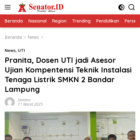
Langsung
ke
konten
Beranda
Nasional
Region
Trending
Pendidikan
Perseps
Beranda
News
News
,
UTI
Pranita, Dosen UTI jadi Asesor
Ujian Kompentensi Teknik Instalasi
Tenaga Listrik SMKN 2 Bandar
Lampung
Senator
11 Maret 2025