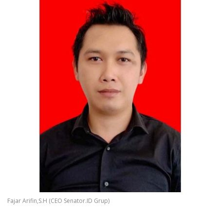
Fajar Arifin,S.H (CEO Senator.ID Grup)