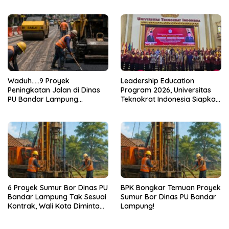
Onn Malaysia Bekali
Bebas
Mahasiswa UTI Peta Jalan
Kepemimpinan Global
Waduh…..9 Proyek
Leadership Education
Peningkatan Jalan di Dinas
Program 2026, Universitas
PU Bandar Lampung
Teknokrat Indonesia Siapkan
Bermasalah!
Pemimpin untuk Indonesia
Emas
6 Proyek Sumur Bor Dinas PU
BPK Bongkar Temuan Proyek
Bandar Lampung Tak Sesuai
Sumur Bor Dinas PU Bandar
Kontrak, Wali Kota Diminta
Lampung!
Bertindak!