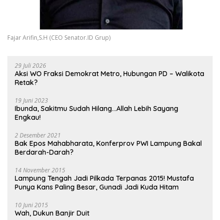
Fajar Arifin,S.H (CEO Senator.ID Grup)
29 Juli 2026
Aksi WO Fraksi Demokrat Metro, Hubungan PD – Walikota
Retak?
19 Juni 2023
Ibunda, Sakitmu Sudah Hilang…Allah Lebih Sayang
Engkau!
2 Desember 2021
Bak Epos Mahabharata, Konferprov PWI Lampung Bakal
Berdarah-Darah?
14 November 2015
Lampung Tengah Jadi Pilkada Terpanas 2015! Mustafa
Punya Kans Paling Besar, Gunadi Jadi Kuda Hitam
10 Juni 2015
Wah, Dukun Banjir Duit