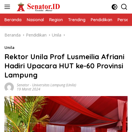
Langsung
ke
konten
Beranda
Nasional
Region
Trending
Pendidikan
Perseps
Beranda
Pendidikan
Unila
Unila
Rektor Unila Prof Lusmeilia Afriani
Hadiri Upacara HUT ke-60 Provinsi
Lampung
Senator
-
Universitas Lampung (Unila)
19 Maret 2024