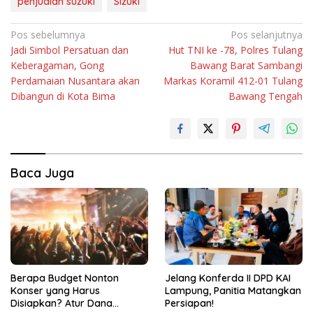
penjualan suzuki
Sizuki
Navigasi
Pos sebelumnya
Pos selanjutnya
Jadi Simbol Persatuan dan
Hut TNI ke -78, Polres Tulang
pos
Keberagaman, Gong
Bawang Barat Sambangi
Perdamaian Nusantara akan
Markas Koramil 412-01 Tulang
Dibangun di Kota Bima
Bawang Tengah
Baca Juga
Berapa Budget Nonton
Jelang Konferda II DPD KAI
Konser yang Harus
Lampung, Panitia Matangkan
Disiapkan? Atur Dana
Persiapan!