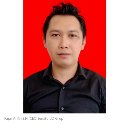
Fajar Arifin,S.H (CEO Senator.ID Grup)