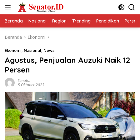
Langsung
ke
konten
Beranda
Nasional
Region
Trending
Pendidikan
Perseps
Beranda
Ekonomi
Ekonomi
,
Nasional
,
News
Agustus, Penjualan Auzuki Naik 12
Persen
Senator
5 Oktober 2023