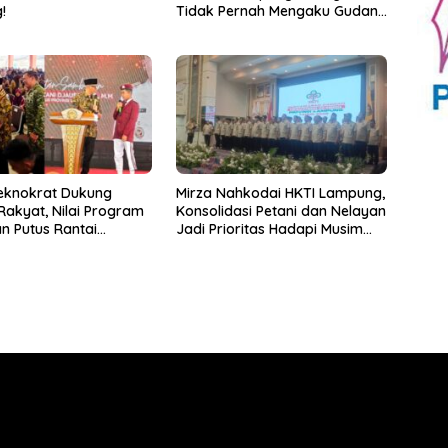
!
Tidak Pernah Mengaku Gudang
Bocor Karena Dirinya
eknokrat Dukung
Mirza Nahkodai HKTI Lampung,
Rakyat, Nilai Program
Konsolidasi Petani dan Nelayan
an Putus Rantai
Jadi Prioritas Hadapi Musim
nan
Kemarau