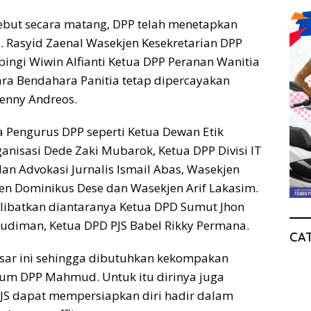
ebut secara matang, DPP telah menetapkan
. Rasyid Zaenal Wasekjen Kesekretarian DPP
pingi Wiwin Alfianti Ketua DPP Peranan Wanitia
tara Bendahara Panitia tetap dipercayakan
enny Andreos.
ra Pengurus DPP seperti Ketua Dewan Etik
anisasi Dede Zaki Mubarok, Ketua DPP Divisi IT
n Advokasi Jurnalis Ismail Abas, Wasekjen
en Dominikus Dese dan Wasekjen Arif Lakasim.
libatkan diantaranya Ketua DPD Sumut Jhon
Budiman, Ketua DPD PJS Babel Rikky Permana.
CA
esar ini sehingga dibutuhkan kekompakan
etum DPP Mahmud. Untuk itu dirinya juga
S dapat mempersiapkan diri hadir dalam