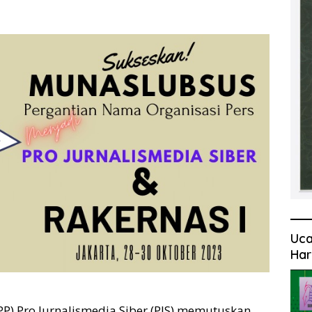
Uca
Har
P) Pro Jurnalismedia Siber (PJS) memutuskan