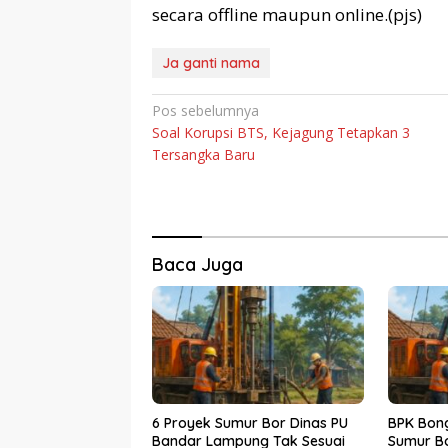
secara offline maupun online.(pjs)
Ja ganti nama
Navigasi
Pos sebelumnya
Soal Korupsi BTS, Kejagung Tetapkan 3
pos
Tersangka Baru
Baca Juga
6 Proyek Sumur Bor Dinas PU
BPK Bon
Bandar Lampung Tak Sesuai
Sumur Bo