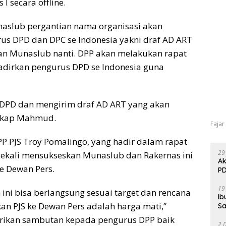
I secara offline.
slub pergantian nama organisasi akan
rus DPD dan DPC se Indonesia yakni draf AD ART
an Munaslub nanti. DPP akan melakukan rapat
adirkan pengurus DPD se Indonesia guna
e DPD dan mengirim draf AD ART yang akan
ngkap Mahmud.
Fajar
P PJS Troy Pomalingo, yang hadir dalam rapat
29
sekali mensukseskan Munaslub dan Rakernas ini
Ak
ke Dewan Pers.
PD
19
ni bisa berlangsung sesuai target dan rencana
Ib
an PJS ke Dewan Pers adalah harga mati,”
Sa
rikan sambutan kepada pengurus DPP baik
2 