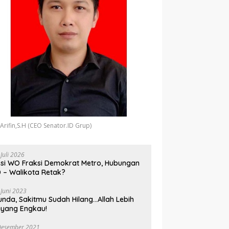
 Arifin,S.H (CEO Senator.ID Grup)
 Juli 2026
si WO Fraksi Demokrat Metro, Hubungan
 – Walikota Retak?
 Juni 2023
unda, Sakitmu Sudah Hilang…Allah Lebih
yang Engkau!
Desember 2021