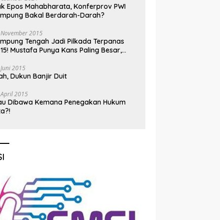
k Epos Mahabharata, Konferprov PWI
ampung Bakal Berdarah-Darah?
 November 2015
mpung Tengah Jadi Pilkada Terpanas
15! Mustafa Punya Kans Paling Besar,
nadi Jadi Kuda Hitam
 Juni 2015
h, Dukun Banjir Duit
 April 2015
au Dibawa Kemana Penegakan Hukum
ta?!
I