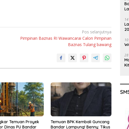
Ba
L
14
La
20
Pos selanjutnya
Gu
Pimpinan Baznas RI Wawancarai Calon Pimpinan
10
Baznas Tulang bawang
Wa
28
M
Ki
SMS
gkar Temuan Proyek
Temuan BPK Kembali Guncang
r Dinas PU Bandar
Bandar Lampung! Benny: Tikus