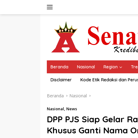
Langsung
ke
konten
Beranda
Nasional
Region
Tre
Disclaimer
Kode Etik Redaksi dan Per
Beranda
Nasional
Nasional
,
News
DPP PJS Siap Gelar R
Khusus Ganti Nama Or