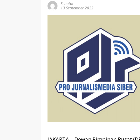
Senator
13 September 2023
JAKARTA – Dewan Pimpinan Pusat (DP