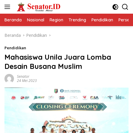
Langsung
ke
konten
Beranda
Nasional
Region
Trending
Pendidikan
Perseps
Beranda
Pendidikan
Pendidikan
Mahasiswa Unila Juara Lomba
Desain Busana Muslim
Senator
24 Mei 2023