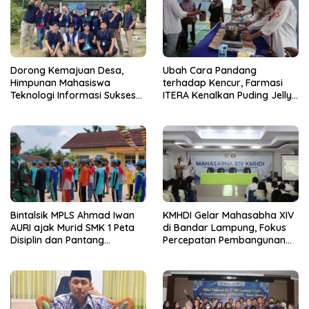
Dorong Kemajuan Desa,
Ubah Cara Pandang
Himpunan Mahasiswa
terhadap Kencur, Farmasi
Teknologi Informasi Sukses
ITERA Kenalkan Puding Jelly
Gelar PkM di Desa Tanah
sebagai Inovasi Pangan
Abang
Fungsional
Bintalsik MPLS Ahmad Iwan
KMHDI Gelar Mahasabha XIV
AURI ajak Murid SMK 1 Peta
di Bandar Lampung, Fokus
Disiplin dan Pantang
Percepatan Pembangunan
Menyerah
Bangsa