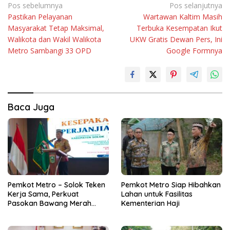
Navigasi
Pos sebelumnya
Pos selanjutnya
Pastikan Pelayanan
Wartawan Kaltim Masih
pos
Masyarakat Tetap Maksimal,
Terbuka Kesempatan Ikut
Walikota dan Wakil Walikota
UKW Gratis Dewan Pers, Ini
Metro Sambangi 33 OPD
Google Formnya
Baca Juga
Pemkot Metro – Solok Teken
Pemkot Metro Siap Hibahkan
Kerja Sama, Perkuat
Lahan untuk Fasilitas
Pasokan Bawang Merah
Kementerian Haji
untuk Kendalikan Inflasi