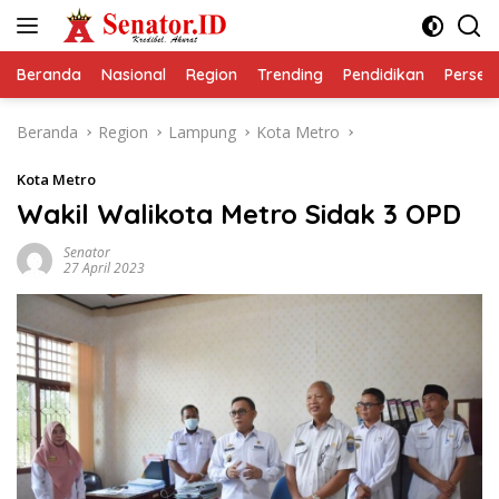
Langsung
ke
konten
Beranda
Nasional
Region
Trending
Pendidikan
Perseps
Beranda
Region
Lampung
Kota Metro
Kota Metro
Wakil Walikota Metro Sidak 3 OPD
Senator
27 April 2023