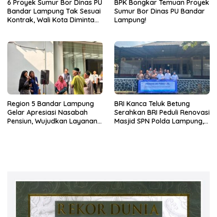
6 Proyek Sumur Bor Dinas PU
BPK Bongkar Temuan Proyek
Bandar Lampung Tak Sesuai
Sumur Bor Dinas PU Bandar
Kontrak, Wali Kota Diminta
Lampung!
Bertindak!
Region 5 Bandar Lampung
BRI Kanca Teluk Betung
Gelar Apresiasi Nasabah
Serahkan BRI Peduli Renovasi
Pensiun, Wujudkan Layanan
Masjid SPN Polda Lampung,
Prima bagi Purnabakti
Wujud Nyata Dukungan
terhadap Sarana Ibadah