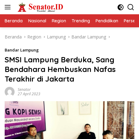
Langsung
ke
konten
Beranda
Nasional
Region
Trending
Pendidikan
Perseps
Beranda
Region
Lampung
Bandar Lampung
Bandar Lampung
SMSI Lampung Berduka, Sang
Bendahara Hembuskan Nafas
Terakhir di Jakarta
Senator
27 April 2023