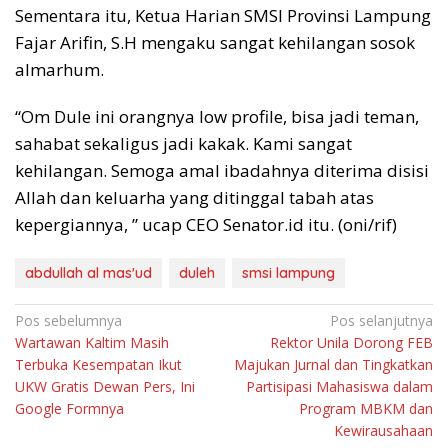
Sementara itu, Ketua Harian SMSI Provinsi Lampung
Fajar Arifin, S.H mengaku sangat kehilangan sosok
almarhum.
“Om Dule ini orangnya low profile, bisa jadi teman,
sahabat sekaligus jadi kakak. Kami sangat
kehilangan. Semoga amal ibadahnya diterima disisi
Allah dan keluarha yang ditinggal tabah atas
kepergiannya, ” ucap CEO Senator.id itu. (oni/rif)
abdullah al mas'ud
duleh
smsi lampung
Navigasi
Pos sebelumnya
Pos selanjutnya
Wartawan Kaltim Masih
Rektor Unila Dorong FEB
pos
Terbuka Kesempatan Ikut
Majukan Jurnal dan Tingkatkan
UKW Gratis Dewan Pers, Ini
Partisipasi Mahasiswa dalam
Google Formnya
Program MBKM dan
Kewirausahaan