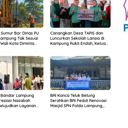
 Sumur Bor Dinas PU
Canangkan Desa TAPIS dan
Lampung Tak Sesuai
Luncurkan Sekolah Lansia di
 Wali Kota Diminta
Kampung Rukti Endah, Ketua
k!
TP PKK Lampung Dorong
Pembangunan SDM Dimulai
dari Desa
5 Bandar Lampung
BRI Kanca Teluk Betung
resiasi Nasabah
Serahkan BRI Peduli Renovasi
 Wujudkan Layanan
Masjid SPN Polda Lampung,
gi Purnabakti
Wujud Nyata Dukungan
terhadap Sarana Ibadah