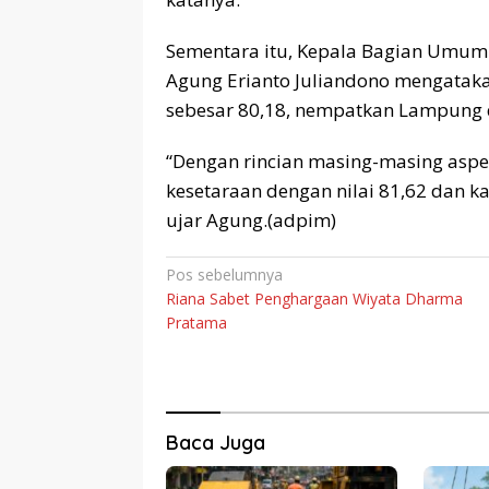
Sementara itu, Kepala Bagian Umum 
Agung Erianto Juliandono mengataka
sebesar 80,18, nempatkan Lampung d
“Dengan rincian masing-masing aspek
kesetaraan dengan nilai 81,62 dan k
ujar Agung.(adpim)
Navigasi
Pos sebelumnya
Riana Sabet Penghargaan Wiyata Dharma
pos
Pratama
Baca Juga