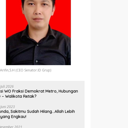
 Arifin,S.H (CEO Senator.ID Grup)
 Juli 2026
si WO Fraksi Demokrat Metro, Hubungan
 – Walikota Retak?
 Juni 2023
unda, Sakitmu Sudah Hilang…Allah Lebih
yang Engkau!
Desember 2021