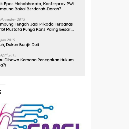
k Epos Mahabharata, Konferprov PWI
ampung Bakal Berdarah-Darah?
 November 2015
mpung Tengah Jadi Pilkada Terpanas
15! Mustafa Punya Kans Paling Besar,
nadi Jadi Kuda Hitam
 Juni 2015
h, Dukun Banjir Duit
 April 2015
au Dibawa Kemana Penegakan Hukum
ta?!
I