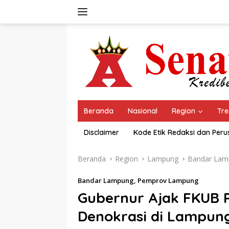
Langsung
ke
konten
Beranda
Nasional
Region
Tre
Disclaimer
Kode Etik Redaksi dan Per
Beranda
Region
Lampung
Bandar Lam
Bandar Lampung
,
Pemprov Lampung
Gubernur Ajak FKUB 
Denokrasi di Lampun