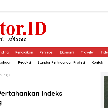
nding
Pendidikan
Persepsi
Ekonomi
Traveler
Inde
usahaan
Redaksi
Standar Perlindungan Profesi
Kontak
pung
Pertahankan Indeks
g