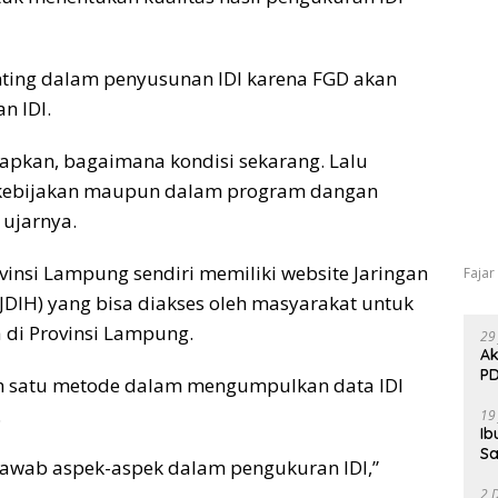
enting dalam penyusunan IDI karena FGD akan
n IDI.
iapkan, bagaimana kondisi sekarang. Lalu
 kebijakan maupun dalam program dangan
 ujarnya.
insi Lampung sendiri memiliki website Jaringan
Fajar
DIH) yang bisa diakses oleh masyarakat untuk
di Provinsi Lampung.
29
Ak
PD
ah satu metode dalam mengumpulkan data IDI
.
19
Ib
Sa
jawab aspek-aspek dalam pengukuran IDI,”
2 