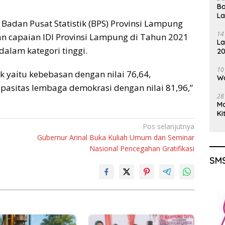
Ba
L
Badan Pusat Statistik (BPS) Provinsi Lampung
14
n capaian IDI Provinsi Lampung di Tahun 2021
La
alam kategori tinggi.
20
Gu
10
 yaitu kebebasan dengan nilai 76,64,
Wa
apasitas lembaga demokrasi dengan nilai 81,96,”
28
M
Ki
Pos selanjutnya
Gubernur Arinal Buka Kuliah Umum dan Seminar
Nasional Pencegahan Gratifikasi
SMS