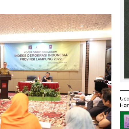
Uca
Har