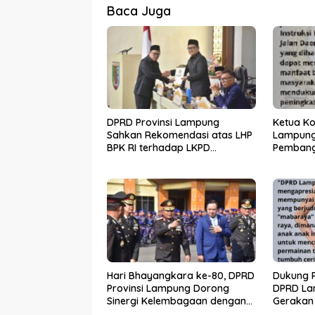
Baca Juga
DPRD Provinsi Lampung
Ketua Ko
Sahkan Rekomendasi atas LHP
Lampung
BPK RI terhadap LKPD
Pembang
Pemerintah Provinsi Lampung
melalui 
Tahun Anggaran 2025
Hari Bhayangkara ke-80, DPRD
Dukung P
Provinsi Lampung Dorong
DPRD La
Sinergi Kelembagaan dengan
Gerakan
Polri
Raya