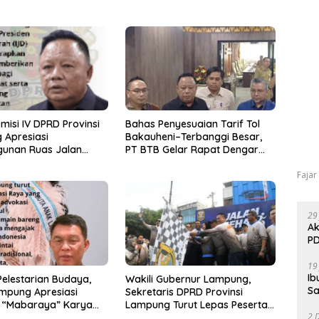
misi IV DPRD Provinsi
Bahas Penyesuaian Tarif Tol
 Apresiasi
Bakauheni–Terbanggi Besar,
unan Ruas Jalan
PT BTB Gelar Rapat Dengar
Program IJD
Pendapat Bareng DPRD
Fajar
Lampung
29
Ak
PD
19
Ib
elestarian Budaya,
Wakili Gubernur Lampung,
Sa
mpung Apresiasi
Sekretaris DPRD Provinsi
 “Mabaraya” Karya
Lampung Turut Lepas Peserta
2 
Jalan Sehat HUT Kota Bandar