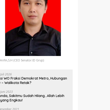
 Arifin,S.H (CEO Senator.ID Grup)
 Juli 2026
si WO Fraksi Demokrat Metro, Hubungan
 – Walikota Retak?
 Juni 2023
unda, Sakitmu Sudah Hilang…Allah Lebih
yang Engkau!
Desember 2021