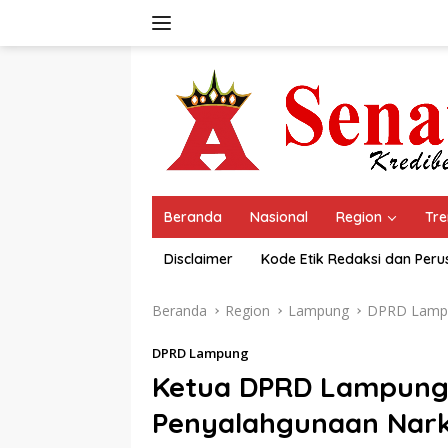
Langsung
ke
konten
Beranda
Nasional
Region
Tre
Disclaimer
Kode Etik Redaksi dan Per
Beranda
Region
Lampung
DPRD Lamp
DPRD Lampung
Ketua DPRD Lampung 
Penyalahgunaan Nark