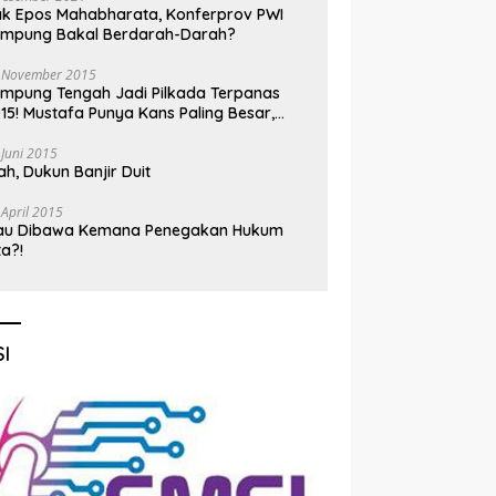
k Epos Mahabharata, Konferprov PWI
ampung Bakal Berdarah-Darah?
 November 2015
mpung Tengah Jadi Pilkada Terpanas
15! Mustafa Punya Kans Paling Besar,
nadi Jadi Kuda Hitam
 Juni 2015
h, Dukun Banjir Duit
 April 2015
au Dibawa Kemana Penegakan Hukum
ta?!
I