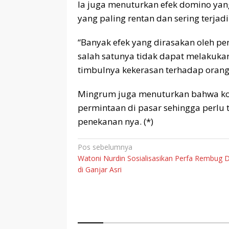
Ia juga menuturkan efek domino yang
yang paling rentan dan sering terjad
“Banyak efek yang dirasakan oleh p
salah satunya tidak dapat melakukan 
timbulnya kekerasan terhadap orang
Mingrum juga menuturkan bahwa kon
permintaan di pasar sehingga perlu
penekanan nya. (*)
Navigasi
Pos sebelumnya
Watoni Nurdin Sosialisasikan Perfa Rembug 
pos
di Ganjar Asri