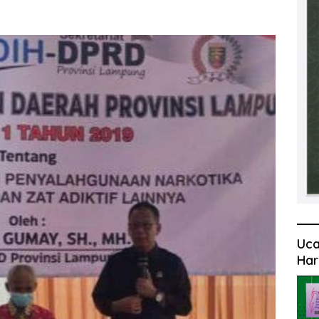
Uca
Har