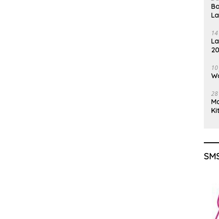
Ba
Lampung
L
14
La
20
Gu
10
Wa
28
M
Ki
SMS