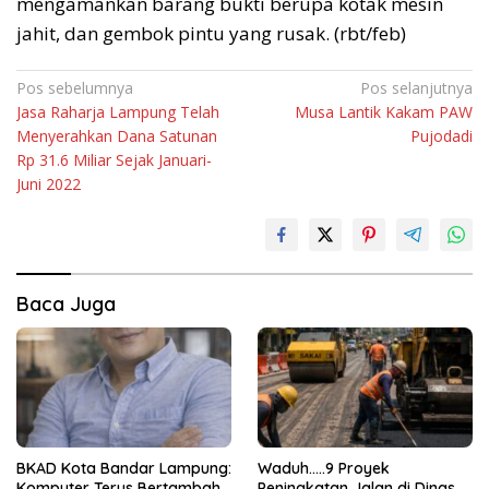
mengamankan barang bukti berupa kotak mesin
jahit, dan gembok pintu yang rusak. (rbt/feb)
Navigasi
Pos sebelumnya
Pos selanjutnya
Jasa Raharja Lampung Telah
Musa Lantik Kakam PAW
pos
Menyerahkan Dana Satunan
Pujodadi
Rp 31.6 Miliar Sejak Januari-
Juni 2022
Baca Juga
BKAD Kota Bandar Lampung:
Waduh…..9 Proyek
Komputer Terus Bertambah,
Peningkatan Jalan di Dinas