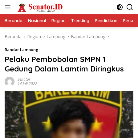
Langsung
ke
konten
Beranda
Nasional
Region
Trending
Pendidikan
Perseps
Beranda
Region
Lampung
Bandar Lampung
Bandar Lampung
Pelaku Pembobolan SMPN 1
Gedung Dalam Lamtim Diringkus
Senator
14 Juli 2022