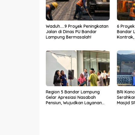
Waduh…..9 Proyek Peningkatan
6 Proyek
Jalan di Dinas PU Bandar
Bandar 
Lampung Bermasalah!
Kontrak,
Bertinda
Region 5 Bandar Lampung
BRI Kanc
Gelar Apresiasi Nasabah
Serahkan
Pensiun, Wujudkan Layanan
Masjid S
Prima bagi Purnabakti
Wujud N
terhada