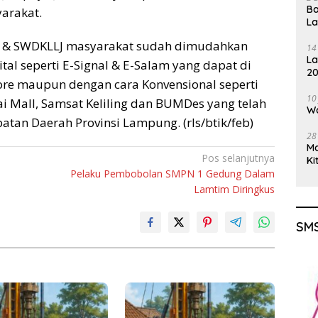
Ba
arakat.
L
 & SWDKLLJ masyarakat sudah dimudahkan
14
La
al seperti E-Signal & E-Salam yang dapat di
20
ore maupun dengan cara Konvensional seperti
Gu
10
i Mall, Samsat Keliling dan BUMDes yang telah
Wa
tan Daerah Provinsi Lampung. (rls/btik/feb)
28
M
Pos selanjutnya
Ki
Pelaku Pembobolan SMPN 1 Gedung Dalam
Lamtim Diringkus
SMS