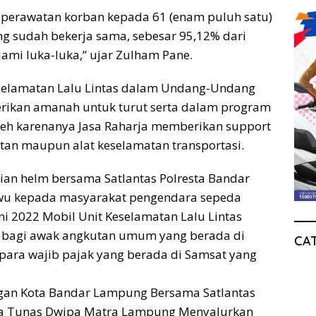
 perawatan korban kepada 61 (enam puluh satu)
ng sudah bekerja sama, sebesar 95,12% dari
ami luka-luka,” ujar Zulham Pane.
keselamatan Lalu Lintas dalam Undang-Undang
berikan amanah untuk turut serta dalam program
oleh karenanya Jasa Raharja memberikan support
iatan maupun alat keselamatan transportasi.
ian helm bersama Satlantas Polresta Bandar
ewu kepada masyarakat pengendara sepeda
i 2022 Mobil Unit Keselamatan Lalu Lintas
 bagi awak angkutan umum yang berada di
CA
ara wajib pajak yang berada di Samsat yang
angan Kota Bandar Lampung Bersama Satlantas
a Tunas Dwipa Matra Lampung Menyalurkan