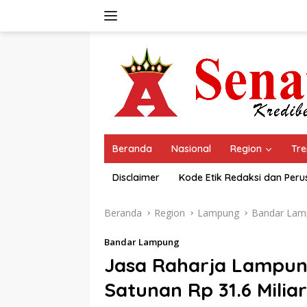
Langsung
ke
konten
Beranda
Nasional
Region
Tre
Disclaimer
Kode Etik Redaksi dan Per
Beranda
Region
Lampung
Bandar Lam
Bandar Lampung
Jasa Raharja Lampun
Satunan Rp 31.6 Milia