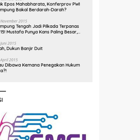
k Epos Mahabharata, Konferprov PWI
ampung Bakal Berdarah-Darah?
 November 2015
mpung Tengah Jadi Pilkada Terpanas
15! Mustafa Punya Kans Paling Besar,
nadi Jadi Kuda Hitam
 Juni 2015
h, Dukun Banjir Duit
 April 2015
au Dibawa Kemana Penegakan Hukum
ta?!
I