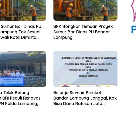
 Sumur Bor Dinas PU
BPK Bongkar Temuan Proyek
Lampung Tak Sesuai
Sumur Bor Dinas PU Bandar
 Wali Kota Diminta
Lampung!
k!
a Teluk Betung
Belanja Suvenir Pemkot
 BRI Peduli Renovasi
Bandar Lampung Janggal, Kok
PN Polda Lampung,
Bisa Dana Ratusan Juta
yata Dukungan
Dikembalikan ke PPTK!
p Sarana Ibadah