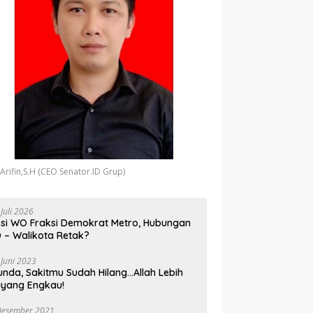
 Arifin,S.H (CEO Senator.ID Grup)
 Juli 2026
si WO Fraksi Demokrat Metro, Hubungan
 – Walikota Retak?
 Juni 2023
unda, Sakitmu Sudah Hilang…Allah Lebih
yang Engkau!
Desember 2021