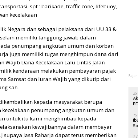
sportasi, spt : barikade, traffic cone, lifebuoy,
wan kecelakaan
lik Negara dan sebagai pelaksana dari UU 33 &
 selain memiliki tanggung jawab dalam
epada penumpang angkutan umum dan korban
aharja juga memiliki tugas menghimpun dana dari
 Wajib Dana Kecelakaan Lalu Lintas Jalan
pemilik kendaraan melakukan pembayaran pajak
Fajar
ma Samsat dan Iuran Wajib yang dikutip dari
ng sah.
29
Ak
 dikembalikan kepada masyarakat berupa
PD
an kecelakaan penumpang angkutan umum dan
19
n dan untuk itu kami menghimbau kepada
Ib
Sa
 melaksanakan kewajibannya dalam membayar
J supaya Jasa Raharja dapat terus memberikan
2 