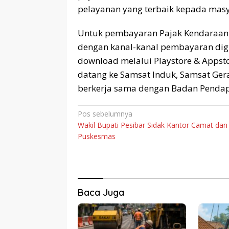
pelayanan yang terbaik kepada masy
Untuk pembayaran Pajak Kendaraan
dengan kanal-kanal pembayaran digit
download melalui Playstore & Appst
datang ke Samsat Induk, Samsat Gera
berkerja sama dengan Badan Pendapa
Navigasi
Pos sebelumnya
Wakil Bupati Pesibar Sidak Kantor Camat dan
pos
Puskesmas
Baca Juga