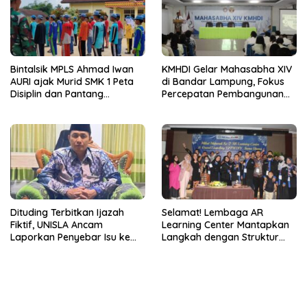
Bintalsik MPLS Ahmad Iwan
KMHDI Gelar Mahasabha XIV
AURI ajak Murid SMK 1 Peta
di Bandar Lampung, Fokus
Disiplin dan Pantang
Percepatan Pembangunan
Menyerah
Bangsa
Dituding Terbitkan Ijazah
Selamat! Lembaga AR
Fiktif, UNISLA Ancam
Learning Center Mantapkan
Laporkan Penyebar Isu ke
Langkah dengan Struktur
Polisi!
Manajemen Baru 2026