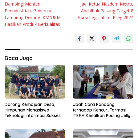
Dampingi Menteri
Jadi Ketua Nasdem Metro,
pos
Perindustrian, Gubernur
Abdulhak Pasang Target 8
Lampung Dorong IKM/UKM
Kursi Legislatif di Pileg 2024
Hasilkan Produk Berkualitas
Baca Juga
Dorong Kemajuan Desa,
Ubah Cara Pandang
Himpunan Mahasiswa
terhadap Kencur, Farmasi
Teknologi Informasi Sukses
ITERA Kenalkan Puding Jelly
Gelar PkM di Desa Tanah
sebagai Inovasi Pangan
Abang
Fungsional