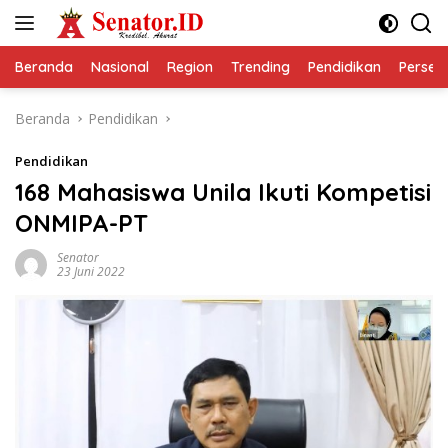
Langsung
ke
konten
Beranda
Nasional
Region
Trending
Pendidikan
Perseps
Beranda
Pendidikan
Pendidikan
168 Mahasiswa Unila Ikuti Kompetisi
ONMIPA-PT
Senator
23 Juni 2022