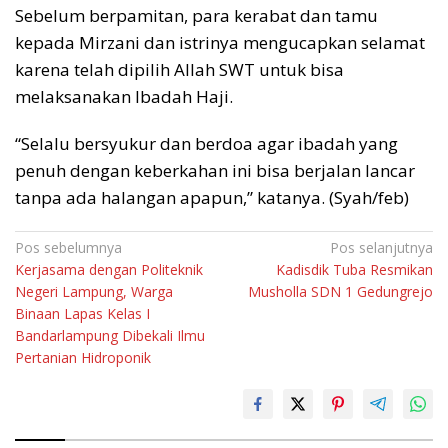
Sebelum berpamitan, para kerabat dan tamu
kepada Mirzani dan istrinya mengucapkan selamat
karena telah dipilih Allah SWT untuk bisa
melaksanakan Ibadah Haji.
“Selalu bersyukur dan berdoa agar ibadah yang
penuh dengan keberkahan ini bisa berjalan lancar
tanpa ada halangan apapun,” katanya. (Syah/feb)
Navigasi
Pos sebelumnya
Pos selanjutnya
Kerjasama dengan Politeknik
Kadisdik Tuba Resmikan
pos
Negeri Lampung, Warga
Musholla SDN 1 Gedungrejo
Binaan Lapas Kelas I
Bandarlampung Dibekali Ilmu
Pertanian Hidroponik