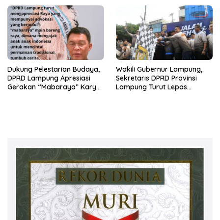
Lampung
Dukung Pelestarian Budaya,
Wakili Gubernur Lampung,
DPRD Lampung Apresiasi
Sekretaris DPRD Provinsi
Gerakan “Mabaraya” Karya
Lampung Turut Lepas
Raya
Peserta Jalan Sehat HUT
Kota Bandar Lampung