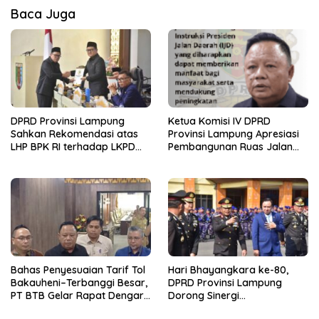
Baca Juga
DPRD Provinsi Lampung
Ketua Komisi IV DPRD
Sahkan Rekomendasi atas
Provinsi Lampung Apresiasi
LHP BPK RI terhadap LKPD
Pembangunan Ruas Jalan
Pemerintah Provinsi
melalui Program IJD
Lampung Tahun Anggaran
2025
Bahas Penyesuaian Tarif Tol
Hari Bhayangkara ke-80,
Bakauheni–Terbanggi Besar,
DPRD Provinsi Lampung
PT BTB Gelar Rapat Dengar
Dorong Sinergi
Pendapat Bareng DPRD
Kelembagaan dengan Polri