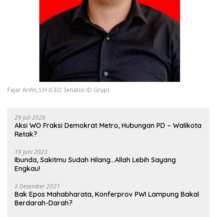
Fajar Arifin,S.H (CEO Senator.ID Grup)
29 Juli 2026
Aksi WO Fraksi Demokrat Metro, Hubungan PD – Walikota
Retak?
19 Juni 2023
Ibunda, Sakitmu Sudah Hilang…Allah Lebih Sayang
Engkau!
2 Desember 2021
Bak Epos Mahabharata, Konferprov PWI Lampung Bakal
Berdarah-Darah?