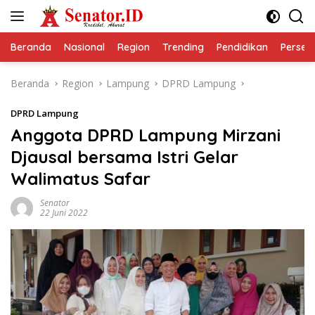
Langsung
ke
konten
Beranda
Nasional
Region
Trending
Pendidikan
Perseps
Beranda
Region
Lampung
DPRD Lampung
DPRD Lampung
Anggota DPRD Lampung Mirzani
Djausal bersama Istri Gelar
Walimatus Safar
Senator
22 Juni 2022