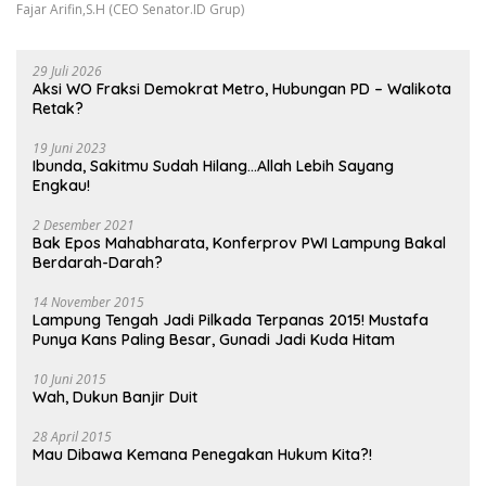
Fajar Arifin,S.H (CEO Senator.ID Grup)
29 Juli 2026
Aksi WO Fraksi Demokrat Metro, Hubungan PD – Walikota
Retak?
19 Juni 2023
Ibunda, Sakitmu Sudah Hilang…Allah Lebih Sayang
Engkau!
2 Desember 2021
Bak Epos Mahabharata, Konferprov PWI Lampung Bakal
Berdarah-Darah?
14 November 2015
Lampung Tengah Jadi Pilkada Terpanas 2015! Mustafa
Punya Kans Paling Besar, Gunadi Jadi Kuda Hitam
10 Juni 2015
Wah, Dukun Banjir Duit
28 April 2015
Mau Dibawa Kemana Penegakan Hukum Kita?!