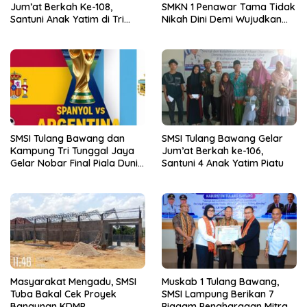
Jum’at Berkah Ke-108,
SMKN 1 Penawar Tama Tidak
Santuni Anak Yatim di Tri
Nikah Dini Demi Wujudkan
Tunggal Jaya
Generasi Emas
SMSI Tulang Bawang dan
SMSI Tulang Bawang Gelar
Kampung Tri Tunggal Jaya
Jum’at Berkah ke-106,
Gelar Nobar Final Piala Dunia
Santuni 4 Anak Yatim Piatu
Spanyol vs Argentina
Masyarakat Mengadu, SMSI
Muskab 1 Tulang Bawang,
Tuba Bakal Cek Proyek
SMSI Lampung Berikan 7
Bangunan KDMP
Piagam Penghargaan Mitra