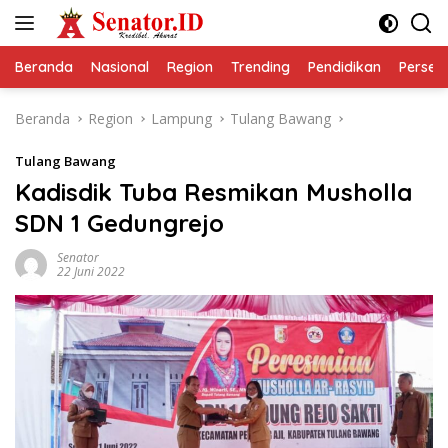
Langsung
ke
konten
Beranda
Nasional
Region
Trending
Pendidikan
Perseps
Beranda
Region
Lampung
Tulang Bawang
Tulang Bawang
Kadisdik Tuba Resmikan Musholla
SDN 1 Gedungrejo
Senator
22 Juni 2022