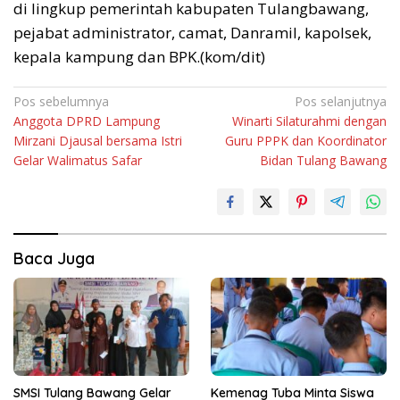
di lingkup pemerintah kabupaten Tulangbawang,
pejabat administrator, camat, Danramil, kapolsek,
kepala kampung dan BPK.(kom/dit)
Navigasi
Pos sebelumnya
Pos selanjutnya
Anggota DPRD Lampung
Winarti Silaturahmi dengan
pos
Mirzani Djausal bersama Istri
Guru PPPK dan Koordinator
Gelar Walimatus Safar
Bidan Tulang Bawang
Baca Juga
SMSI Tulang Bawang Gelar
Kemenag Tuba Minta Siswa