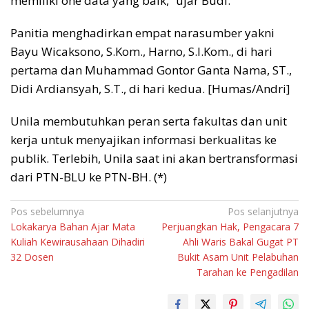
memiliki one data yang baik,” ujar Budi.
Panitia menghadirkan empat narasumber yakni
Bayu Wicaksono, S.Kom., Harno, S.I.Kom., di hari
pertama dan Muhammad Gontor Ganta Nama, ST.,
Didi Ardiansyah, S.T., di hari kedua. [Humas/Andri]
Unila membutuhkan peran serta fakultas dan unit
kerja untuk menyajikan informasi berkualitas ke
publik. Terlebih, Unila saat ini akan bertransformasi
dari PTN-BLU ke PTN-BH. (*)
Navigasi
Pos sebelumnya
Pos selanjutnya
Lokakarya Bahan Ajar Mata
Perjuangkan Hak, Pengacara 7
pos
Kuliah Kewirausahaan Dihadiri
Ahli Waris Bakal Gugat PT
32 Dosen
Bukit Asam Unit Pelabuhan
Tarahan ke Pengadilan