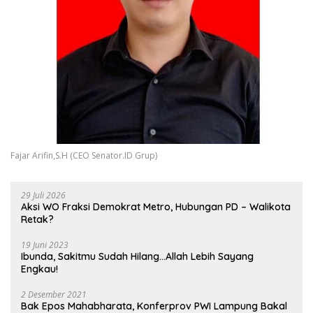
Fajar Arifin,S.H (CEO Senator.ID Grup)
29 Juli 2026
Aksi WO Fraksi Demokrat Metro, Hubungan PD – Walikota
Retak?
19 Juni 2023
Ibunda, Sakitmu Sudah Hilang…Allah Lebih Sayang
Engkau!
2 Desember 2021
Bak Epos Mahabharata, Konferprov PWI Lampung Bakal