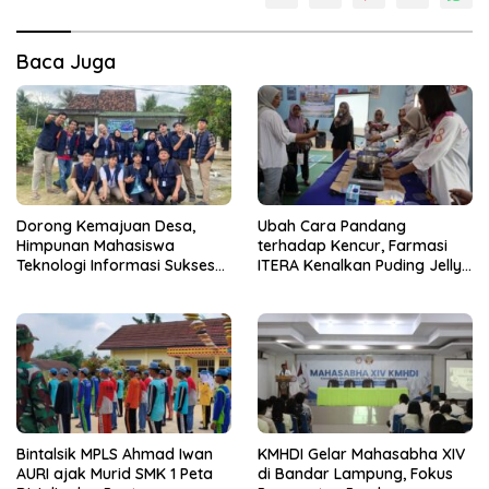
Baca Juga
Dorong Kemajuan Desa,
Ubah Cara Pandang
Himpunan Mahasiswa
terhadap Kencur, Farmasi
Teknologi Informasi Sukses
ITERA Kenalkan Puding Jelly
Gelar PkM di Desa Tanah
sebagai Inovasi Pangan
Abang
Fungsional
Bintalsik MPLS Ahmad Iwan
KMHDI Gelar Mahasabha XIV
AURI ajak Murid SMK 1 Peta
di Bandar Lampung, Fokus