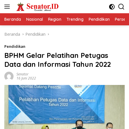
Langsung
ke
konten
Beranda
Nasional
Region
Trending
Pendidikan
Perseps
Beranda
Pendidikan
Pendidikan
BPHM Gelar Pelatihan Petugas
Data dan Informasi Tahun 2022
Senator
16 Juni 2022