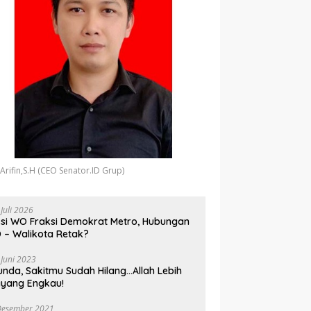
 Arifin,S.H (CEO Senator.ID Grup)
 Juli 2026
si WO Fraksi Demokrat Metro, Hubungan
 – Walikota Retak?
 Juni 2023
unda, Sakitmu Sudah Hilang…Allah Lebih
yang Engkau!
Desember 2021