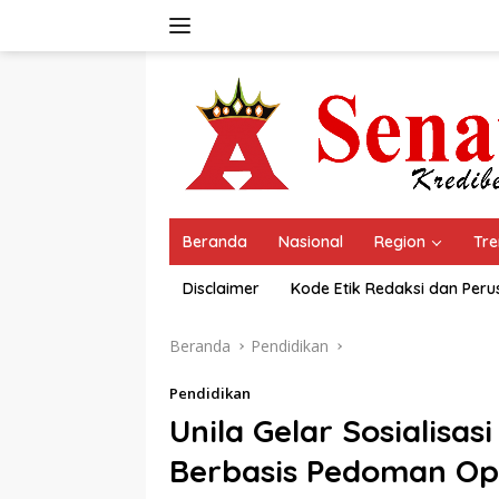
Langsung
ke
konten
Beranda
Nasional
Region
Tre
Disclaimer
Kode Etik Redaksi dan Per
Beranda
Pendidikan
Pendidikan
Unila Gelar Sosialisa
Berbasis Pedoman Op