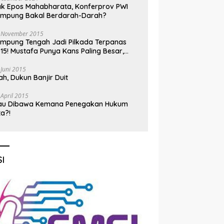
k Epos Mahabharata, Konferprov PWI
ampung Bakal Berdarah-Darah?
 November 2015
mpung Tengah Jadi Pilkada Terpanas
15! Mustafa Punya Kans Paling Besar,
nadi Jadi Kuda Hitam
 Juni 2015
h, Dukun Banjir Duit
 April 2015
au Dibawa Kemana Penegakan Hukum
ta?!
I