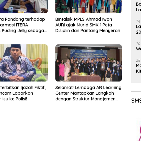
Ba
L
ra Pandang terhadap
Bintalsik MPLS Ahmad Iwan
14
Farmasi ITERA
AURI ajak Murid SMK 1 Peta
La
 Puding Jelly sebagai
Disiplin dan Pantang Menyerah
20
Pangan Fungsional
Gu
10
Wa
28
M
Ki
Terbitkan Ijazah Fiktif,
Selamat! Lembaga AR Learning
Ancam Laporkan
Center Mantapkan Langkah
Isu ke Polisi!
dengan Struktur Manajemen
SMS
Baru 2026