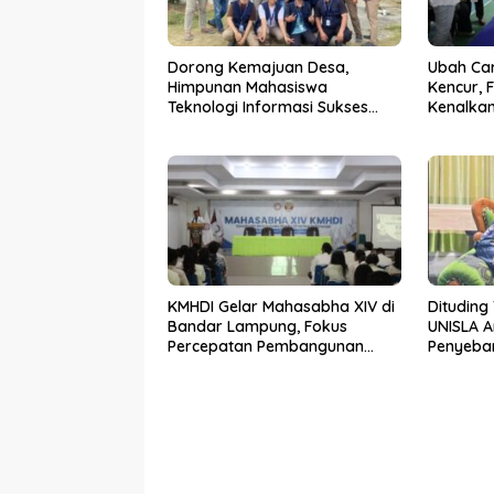
Dorong Kemajuan Desa,
Ubah Ca
Himpunan Mahasiswa
Kencur, 
Teknologi Informasi Sukses
Kenalkan
Gelar PkM di Desa Tanah
Inovasi 
Abang
KMHDI Gelar Mahasabha XIV di
Dituding 
Bandar Lampung, Fokus
UNISLA 
Percepatan Pembangunan
Penyebar 
Bangsa