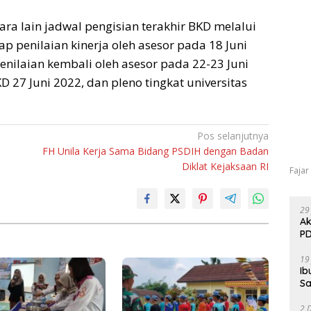
ra lain jadwal pengisian terakhir BKD melalui
hap penilaian kinerja oleh asesor pada 18 Juni
penilaian kembali oleh asesor pada 22-23 Juni
D 27 Juni 2022, dan pleno tingkat universitas
Pos selanjutnya
FH Unila Kerja Sama Bidang PSDIH dengan Badan
Diklat Kejaksaan RI
Fajar
29
Ak
PD
19
Ib
Sa
2 