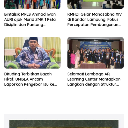
Bintalsik MPLS Ahmad Iwan
KMHDI Gelar Mahasabha XIV
AURI ajak Murid SMK 1 Peta
di Bandar Lampung, Fokus
Disiplin dan Pantang
Percepatan Pembangunan
Menyerah
Bangsa
Dituding Terbitkan Ijazah
Selamat! Lembaga AR
Fiktif, UNISLA Ancam
Learning Center Mantapkan
Laporkan Penyebar Isu ke
Langkah dengan Struktur
Polisi!
Manajemen Baru 2026