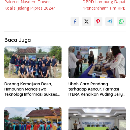
Paloh di Nasdem Tower.
DPRD Lampung Dapat
Koalisi Jelang Pilpres 2024?
“Pencerahan” Tim KPB
Baca Juga
Dorong Kemajuan Desa,
Ubah Cara Pandang
Himpunan Mahasiswa
terhadap Kencur, Farmasi
Teknologi Informasi Sukses
ITERA Kenalkan Puding Jelly
Gelar PkM di Desa Tanah
sebagai Inovasi Pangan
Abang
Fungsional