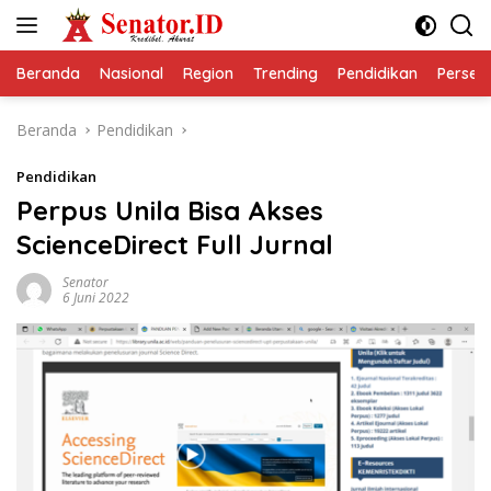
Langsung
ke
konten
Beranda
Nasional
Region
Trending
Pendidikan
Perseps
Beranda
Pendidikan
Pendidikan
Perpus Unila Bisa Akses
ScienceDirect Full Jurnal
Senator
6 Juni 2022