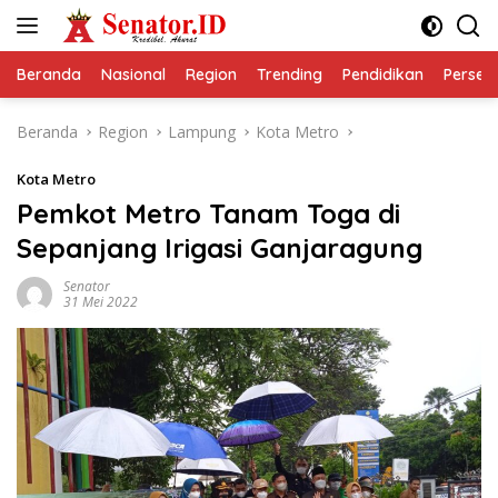
Langsung
ke
konten
Beranda
Nasional
Region
Trending
Pendidikan
Perseps
Beranda
Region
Lampung
Kota Metro
Kota Metro
Pemkot Metro Tanam Toga di
Sepanjang Irigasi Ganjaragung
Senator
31 Mei 2022