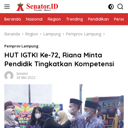
Langsung
ke
konten
Beranda
Nasional
Region
Trending
Pendidikan
Perseps
Beranda
Region
Lampung
Pemprov Lampung
Pemprov Lampung
HUT IGTKI Ke-72, Riana Minta
Pendidik Tingkatkan Kompetensi
Senator
30 Mei 2022