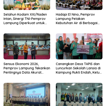
Setahun Kodam XXI/Raden
Hadapi El Nino, Pemprov
Intan, Sinergi TNI-Pemprov
Lampung Petakan
Lampung Diperkuat untuk
Kebutuhan Air di Berbagai
Stabilitas dan Ketahanan
Sektor
Pangan
Sensus Ekonomi 2026,
Canangkan Desa TAPIS dan
Pemprov Lampung Tekankan
Luncurkan Sekolah Lansia di
Pentingnya Data Akurat
Kampung Rukti Endah, Ketua
untuk Kebijakan Tepat
TP PKK Lampung Dorong
Sasaran
Pembangunan SDM Dimulai
dari Desa