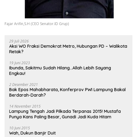
Fajar Arifin,S.H (CEO Senator.ID Grup)
29 Juli 2026
Aksi WO Fraksi Demokrat Metro, Hubungan PD – Walikota
Retak?
19 Juni 2023
Ibunda, Sakitmu Sudah Hilang…Allah Lebih Sayang
Engkau!
2 Desember 2021
Bak Epos Mahabharata, Konferprov PWI Lampung Bakal
Berdarah-Darah?
14 November 2015
Lampung Tengah Jadi Pilkada Terpanas 2015! Mustafa
Punya Kans Paling Besar, Gunadi Jadi Kuda Hitam
10 Juni 2015
Wah, Dukun Banjir Duit