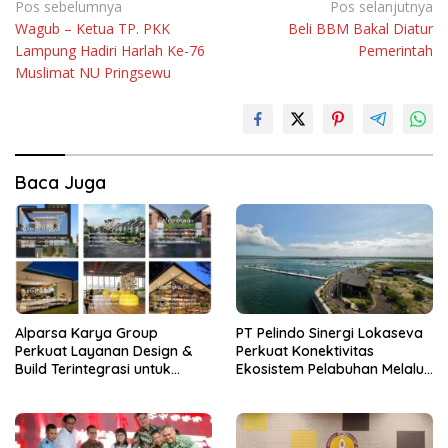
Navigasi
Pos sebelumnya
Pos selanjutnya
Wagub – Ketua TP. PKK
Beli BBM Bakal Diatur
pos
Lampung Hadiri Harlah Ke-76
Pemerintah
Muslimat NU Pringsewu
Baca Juga
Alparsa Karya Group
PT Pelindo Sinergi Lokaseva
Perkuat Layanan Design &
Perkuat Konektivitas
Build Terintegrasi untuk
Ekosistem Pelabuhan Melalui
Kawasan Jabodetabek
Pertumbuhan Kinerja
Semester I 2026