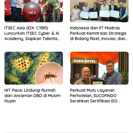
ITSEC Asia (IDX: CYBR)
Indonesia dan IIT Madras
Luncurkan ITSEC Cyber & AI
Perkuat Kemitraan Strategis
Academy, Siapkan Talenta
di Bidang Riset, Inovasi, dan
Indonesia untuk
Komersialisasi Teknologi
Mengamankan dan
Deep-Tech
Memimpin Era AI
HIT Piece: Lindungi Rumah
Perkuat Mutu Layanan
dari Ancaman DBD di Musim
Perhotelan, SUCOFINDO
Hujan
Serahkan Sertifikasi ISO
9001:2015 kepada Hotel
FUGO Samarinda