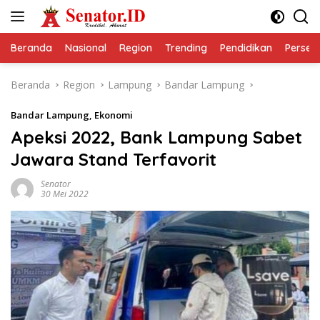
Langsung
ke
konten
Beranda
Nasional
Region
Trending
Pendidikan
Perseps
Beranda
Region
Lampung
Bandar Lampung
Bandar Lampung
,
Ekonomi
Apeksi 2022, Bank Lampung Sabet
Jawara Stand Terfavorit
Senator
30 Mei 2022