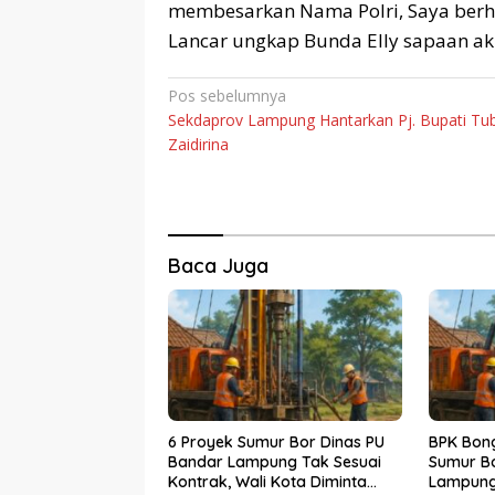
membesarkan Nama Polri, Saya berh
Lancar ungkap Bunda Elly sapaan akr
Navigasi
Pos sebelumnya
Sekdaprov Lampung Hantarkan Pj. Bupati Tu
pos
Zaidirina
Baca Juga
6 Proyek Sumur Bor Dinas PU
BPK Bon
Bandar Lampung Tak Sesuai
Sumur Bo
Kontrak, Wali Kota Diminta
Lampung