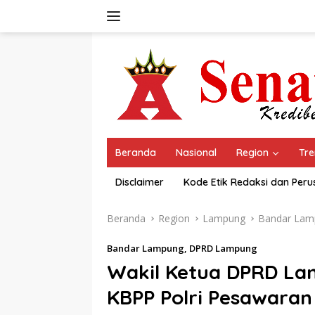
Langsung
ke
konten
Beranda
Nasional
Region
Tre
Disclaimer
Kode Etik Redaksi dan Per
Beranda
Region
Lampung
Bandar Lam
Bandar Lampung
,
DPRD Lampung
Wakil Ketua DPRD L
KBPP Polri Pesawaran