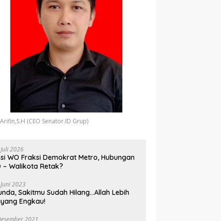
 Arifin,S.H (CEO Senator.ID Grup)
 Juli 2026
si WO Fraksi Demokrat Metro, Hubungan
 – Walikota Retak?
 Juni 2023
unda, Sakitmu Sudah Hilang…Allah Lebih
yang Engkau!
Desember 2021