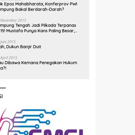
k Epos Mahabharata, Konferprov PWI
ampung Bakal Berdarah-Darah?
 November 2015
mpung Tengah Jadi Pilkada Terpanas
15! Mustafa Punya Kans Paling Besar,
nadi Jadi Kuda Hitam
 Juni 2015
h, Dukun Banjir Duit
 April 2015
au Dibawa Kemana Penegakan Hukum
ta?!
I