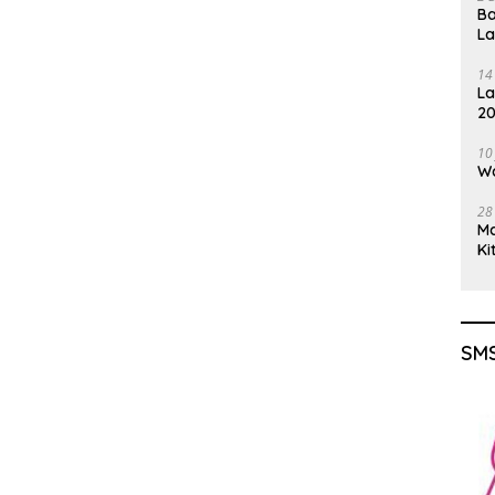
Ba
L
14
La
20
Gu
10
Wa
28
M
Ki
SMS