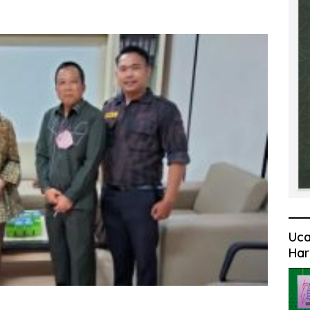
Uca
Har