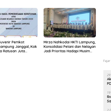
Prima bagi Purnabakti
Suvenir Pemkot
Mirza Nahkodai HKTI Lampung,
Lampung Janggal, Kok
Konsolidasi Petani dan Nelayan
a Ratusan Juta
Jadi Prioritas Hadapi Musim
ikan ke PPTK!
Kemarau
Fajar
29
Ak
PD
19
Ib
Sa
2 