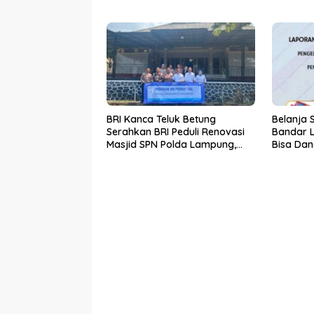
Bertindak!
BRI Kanca Teluk Betung
Belanja 
Serahkan BRI Peduli Renovasi
Bandar 
Masjid SPN Polda Lampung,
Bisa Dan
Wujud Nyata Dukungan
Dikembal
terhadap Sarana Ibadah