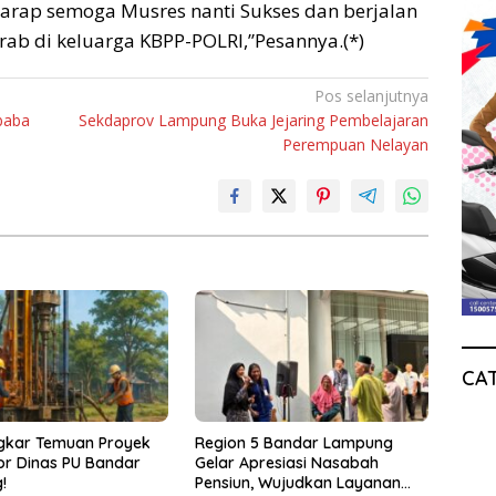
arap semoga Musres nanti Sukses dan berjalan
ab di keluarga KBPP-POLRI,”Pesannya.(*)
Pos selanjutnya
baba
Sekdaprov Lampung Buka Jejaring Pembelajaran
Perempuan Nelayan
CA
gkar Temuan Proyek
Region 5 Bandar Lampung
r Dinas PU Bandar
Gelar Apresiasi Nasabah
!
Pensiun, Wujudkan Layanan