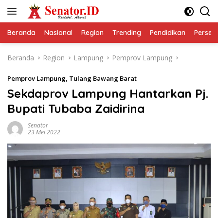
Langsung
ke
konten
Beranda
Nasional
Region
Trending
Pendidikan
Perseps
Beranda
Region
Lampung
Pemprov Lampung
Pemprov Lampung
,
Tulang Bawang Barat
Sekdaprov Lampung Hantarkan Pj.
Bupati Tubaba Zaidirina
Senator
23 Mei 2022