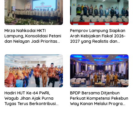
Mirza Nahkodai HKTI
Pemprov Lampung Siapkan
Lampung, Konsolidasi Petani
Arah Kebijakan Fiskal 2026-
dan Nelayan Jadi Prioritas
2027 yang Realistis dan
Hadapi Musim Kemarau
Berkelanjutan
Hadiri HUT Ke-64 PWRI,
BPDP Bersama Ditjenbun
Wagub Jihan Ajak Purna
Perkuat Kompetensi Pekebun
Tugas Terus Berkontribusi
Way Kanan Melalui Program
untuk Lampung
SDM Perkebunan 2026
Bersama PT Titian Karsa
Mandiri