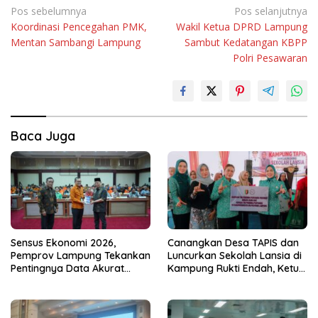
Navigasi
Pos sebelumnya
Pos selanjutnya
Koordinasi Pencegahan PMK,
Wakil Ketua DPRD Lampung
pos
Mentan Sambangi Lampung
Sambut Kedatangan KBPP
Polri Pesawaran
Baca Juga
Sensus Ekonomi 2026,
Canangkan Desa TAPIS dan
Pemprov Lampung Tekankan
Luncurkan Sekolah Lansia di
Pentingnya Data Akurat
Kampung Rukti Endah, Ketua
untuk Kebijakan Tepat
TP PKK Lampung Dorong
Sasaran
Pembangunan SDM Dimulai
dari Desa