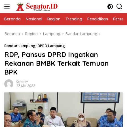
Langsung
ke
konten
Beranda
Nasional
Region
Trending
Pendidikan
Perseps
Beranda
Region
Lampung
Bandar Lampung
Bandar Lampung
,
DPRD Lampung
RDP, Pansus DPRD Ingatkan
Rekanan BMBK Terkait Temuan
BPK
Senator
17 Mei 2022