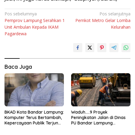
Navigasi
Pos sebelumnya
Pos selanjutnya
Pemprov Lampung Serahkan 1
Pemkot Metro Gelar Lomba
pos
Unit Ambulan Kepada IKAM
Kelurahan
Pagardewa
Baca Juga
BKAD Kota Bandar Lampung:
Waduh…..9 Proyek
Komputer Terus Bertambah,
Peningkatan Jalan di Dinas
Kepercayaan Publik Terjun
PU Bandar Lampung
Bebas
Bermasalah!