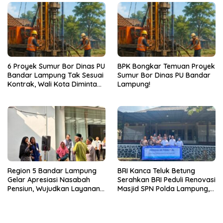
6 Proyek Sumur Bor Dinas PU
BPK Bongkar Temuan Proyek
Bandar Lampung Tak Sesuai
Sumur Bor Dinas PU Bandar
Kontrak, Wali Kota Diminta
Lampung!
Bertindak!
Region 5 Bandar Lampung
BRI Kanca Teluk Betung
Gelar Apresiasi Nasabah
Serahkan BRI Peduli Renovasi
Pensiun, Wujudkan Layanan
Masjid SPN Polda Lampung,
Prima bagi Purnabakti
Wujud Nyata Dukungan
terhadap Sarana Ibadah