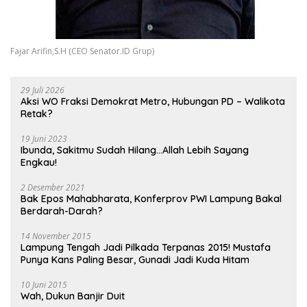
Fajar Arifin,S.H (CEO Senator.ID Grup)
29 Juli 2026
Aksi WO Fraksi Demokrat Metro, Hubungan PD – Walikota
Retak?
19 Juni 2023
Ibunda, Sakitmu Sudah Hilang…Allah Lebih Sayang
Engkau!
2 Desember 2021
Bak Epos Mahabharata, Konferprov PWI Lampung Bakal
Berdarah-Darah?
14 November 2015
Lampung Tengah Jadi Pilkada Terpanas 2015! Mustafa
Punya Kans Paling Besar, Gunadi Jadi Kuda Hitam
10 Juni 2015
Wah, Dukun Banjir Duit