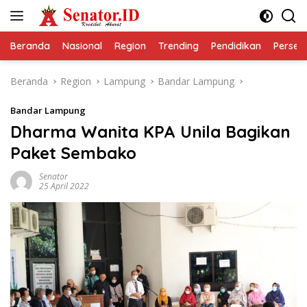
Langsung
ke
konten
Beranda
Nasional
Region
Trending
Pendidikan
Perseps
Beranda
Region
Lampung
Bandar Lampung
Bandar Lampung
Dharma Wanita KPA Unila Bagikan
Paket Sembako
Senator
25 April 2022