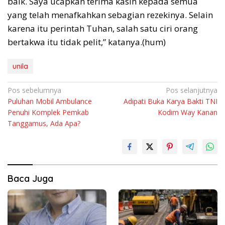
baik. Saya ucapkan terima kasih kepada semua
yang telah menafkahkan sebagian rezekinya. Selain
karena itu perintah Tuhan, salah satu ciri orang
bertakwa itu tidak pelit,” katanya.(hum)
unila
Navigasi
Pos sebelumnya
Pos selanjutnya
Puluhan Mobil Ambulance
Adipati Buka Karya Bakti TNI
pos
Penuhi Komplek Pemkab
Kodim Way Kanan
Tanggamus, Ada Apa?
Baca Juga