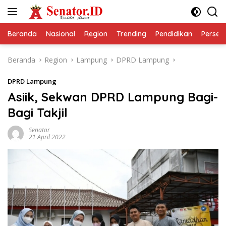
Langsung
ke
konten
Beranda
Nasional
Region
Trending
Pendidikan
Perseps
Beranda
Region
Lampung
DPRD Lampung
DPRD Lampung
Asiik, Sekwan DPRD Lampung Bagi-
Bagi Takjil
Senator
21 April 2022