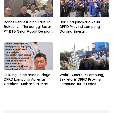
Bahas Penyesuaian Tarif Tol
Hari Bhayangkara ke-80,
Bakauheni–Terbanggi Besar,
DPRD Provinsi Lampung
PT BTB Gelar Rapat Dengar
Dorong Sinergi
Pendapat Bareng DPRD
Kelembagaan dengan Polri
Lampung
Dukung Pelestarian Budaya,
Wakili Gubernur Lampung,
DPRD Lampung Apresiasi
Sekretaris DPRD Provinsi
Gerakan “Mabaraya” Karya
Lampung Turut Lepas
Raya
Peserta Jalan Sehat HUT
Kota Bandar Lampung