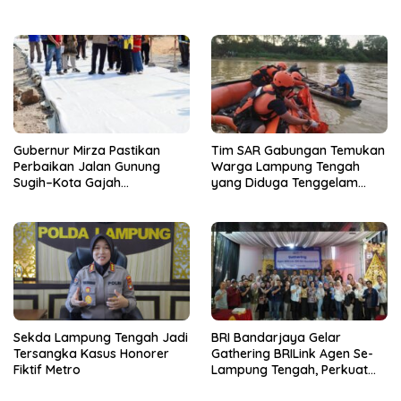
Pesantren di Lampung
Tengah
Gubernur Mirza Pastikan
Tim SAR Gabungan Temukan
Perbaikan Jalan Gunung
Warga Lampung Tengah
Sugih–Kota Gajah
yang Diduga Tenggelam
Berkualitas dan Tepat
Saat Menjala Ikan
Sasaran
Sekda Lampung Tengah Jadi
BRI Bandarjaya Gelar
Tersangka Kasus Honorer
Gathering BRILink Agen Se-
Fiktif Metro
Lampung Tengah, Perkuat
Sinergi dan Edukasi