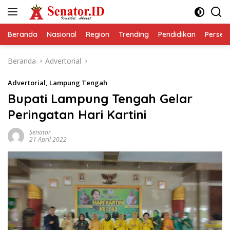
Langsung
ke
konten
Beranda
Nasional
Region
Trending
Pendidikan
Perseps
Beranda
Advertorial
Advertorial
,
Lampung Tengah
Bupati Lampung Tengah Gelar
Peringatan Hari Kartini
Senator
21 April 2022