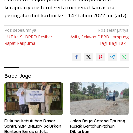
kerajinan yang turut serta memeriahkan acara
peringatan hut kartini ke – 143 tahun 2022 ini. (adv)
Navigasi
Pos sebelumnya
Pos selanjutnya
HUT ke-9, DPRD Pesibar
Asiik, Sekwan DPRD Lampung
pos
Rapat Paripurna
Bagi-Bagi Takjil
Baca Juga
Dukung Kebutuhan Dasar
Jalan Raya Gotong Royong
Santri, YBM BRILiaN Salurkan
Rusak Bertahun-tahun
Bantuan Beras untuk
Dibiarkan