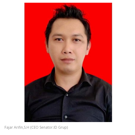
Fajar Arifin,S.H (CEO Senator.ID Grup)