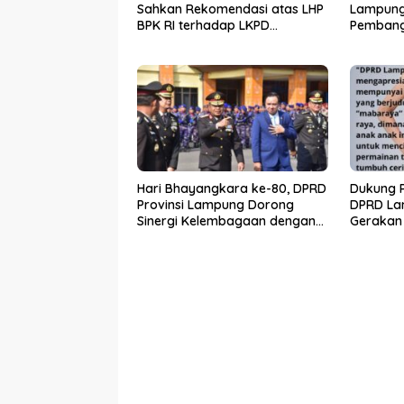
Sahkan Rekomendasi atas LHP
Lampung
BPK RI terhadap LKPD
Pembang
Pemerintah Provinsi Lampung
melalui 
Tahun Anggaran 2025
Hari Bhayangkara ke-80, DPRD
Dukung P
Provinsi Lampung Dorong
DPRD La
Sinergi Kelembagaan dengan
Gerakan
Polri
Raya