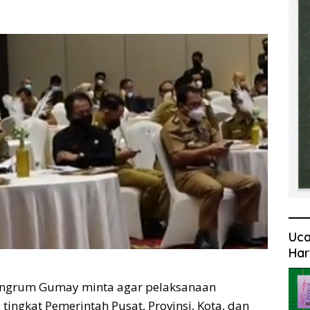
Uca
Har
grum Gumay minta agar pelaksanaan
ingkat Pemerintah Pusat, Provinsi, Kota, dan