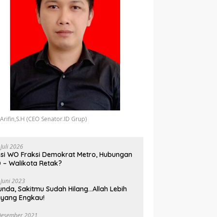
 Arifin,S.H (CEO Senator.ID Grup)
 Juli 2026
si WO Fraksi Demokrat Metro, Hubungan
 – Walikota Retak?
 Juni 2023
unda, Sakitmu Sudah Hilang…Allah Lebih
yang Engkau!
Desember 2021