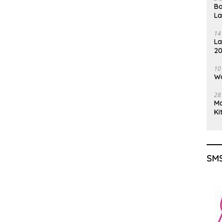
Ba
L
14
La
20
Gu
10
Wa
28
M
Ki
SMS