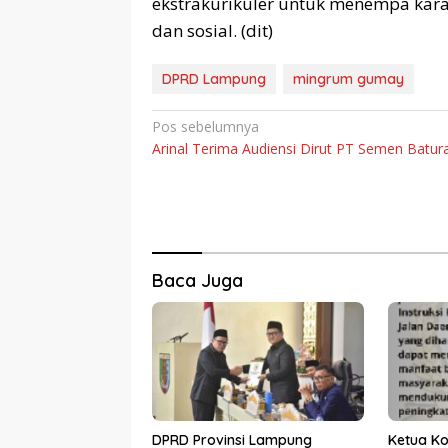
ekstrakurikuler untuk menempa karak
dan sosial. (dit)
DPRD Lampung
mingrum gumay
Navigasi
Pos sebelumnya
Arinal Terima Audiensi Dirut PT Semen Batur
pos
Baca Juga
DPRD Provinsi Lampung
Ketua Ko