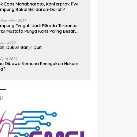
k Epos Mahabharata, Konferprov PWI
ampung Bakal Berdarah-Darah?
 November 2015
mpung Tengah Jadi Pilkada Terpanas
15! Mustafa Punya Kans Paling Besar,
nadi Jadi Kuda Hitam
 Juni 2015
h, Dukun Banjir Duit
 April 2015
au Dibawa Kemana Penegakan Hukum
ta?!
I