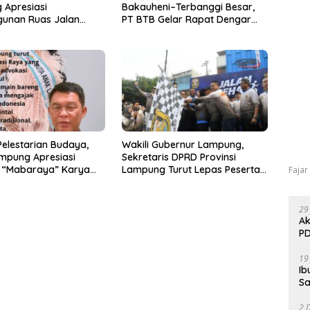
 Apresiasi
Bakauheni–Terbanggi Besar,
unan Ruas Jalan
PT BTB Gelar Rapat Dengar
Program IJD
Pendapat Bareng DPRD
Lampung
elestarian Budaya,
Wakili Gubernur Lampung,
mpung Apresiasi
Sekretaris DPRD Provinsi
 “Mabaraya” Karya
Lampung Turut Lepas Peserta
Fajar
Jalan Sehat HUT Kota Bandar
Lampung
29
Ak
PD
19
Ib
Sa
2 