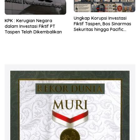
Ungkap Korupsi Investasi
KPK : Kerugian Negara
Fiktif Taspen, Bos Sinarmas
dalam Investasi Fiktif PT
Sekuritas hingga Pacific
Taspen Telah Dikembalikan
Sekuritas Diperiksa