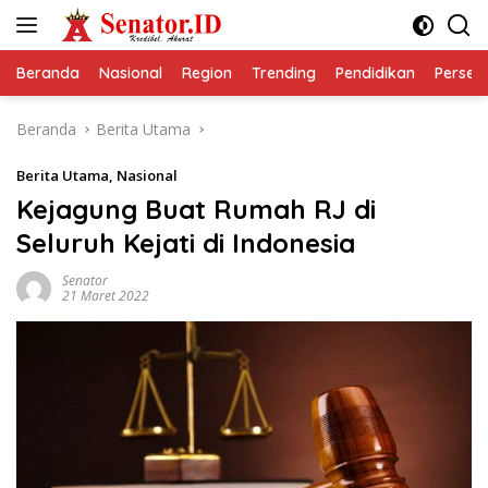
Langsung
ke
konten
Beranda
Nasional
Region
Trending
Pendidikan
Perseps
Beranda
Berita Utama
Berita Utama
,
Nasional
Kejagung Buat Rumah RJ di
Seluruh Kejati di Indonesia
Senator
21 Maret 2022