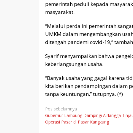
pemerintah peduli kepada masyara
masyarakat.
“Melalui perda ini pemerintah sang
UMKM dalam mengembangkan usaha u
ditengah pandemi covid-19,” tambah
Syarif menyampaikan bahwa pengelo
keberlangsungan usaha.
“Banyak usaha yang gagal karena ti
kita berikan pendampingan dalam pe
tanpa keuntungan,” tutupnya. (*)
Navigasi
Pos sebelumnya
Gubernur Lampung Dampingi Airlangga Tinja
pos
Operasi Pasar di Pasar Kangkung