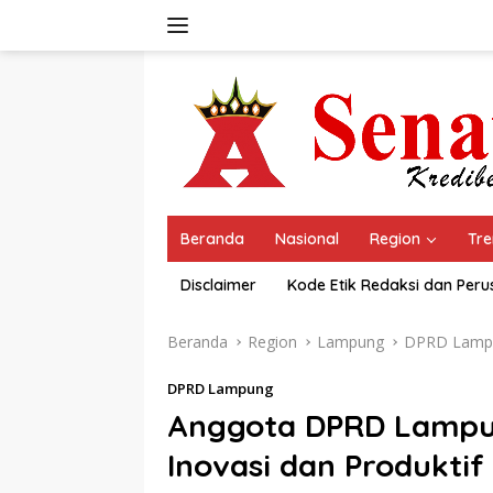
Langsung
ke
konten
Beranda
Nasional
Region
Tre
Disclaimer
Kode Etik Redaksi dan Per
Beranda
Region
Lampung
DPRD Lamp
DPRD Lampung
Anggota DPRD Lampun
Inovasi dan Produkti