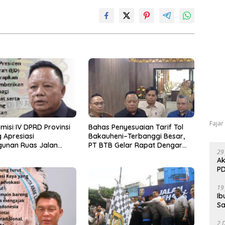
Fajar
misi IV DPRD Provinsi
Bahas Penyesuaian Tarif Tol
 Apresiasi
Bakauheni–Terbanggi Besar,
unan Ruas Jalan
PT BTB Gelar Rapat Dengar
29
Program IJD
Pendapat Bareng DPRD
Ak
Lampung
PD
19
Ib
Sa
2 