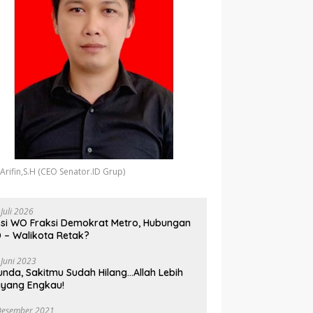
 Arifin,S.H (CEO Senator.ID Grup)
 Juli 2026
si WO Fraksi Demokrat Metro, Hubungan
 – Walikota Retak?
 Juni 2023
unda, Sakitmu Sudah Hilang…Allah Lebih
yang Engkau!
Desember 2021