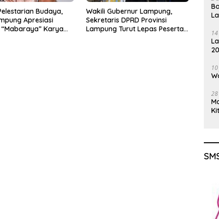
Ba
elestarian Budaya,
Wakili Gubernur Lampung,
L
mpung Apresiasi
Sekretaris DPRD Provinsi
 “Mabaraya” Karya
Lampung Turut Lepas Peserta
14
Jalan Sehat HUT Kota Bandar
La
Lampung
20
Gu
10
Wa
28
M
Ki
SMS