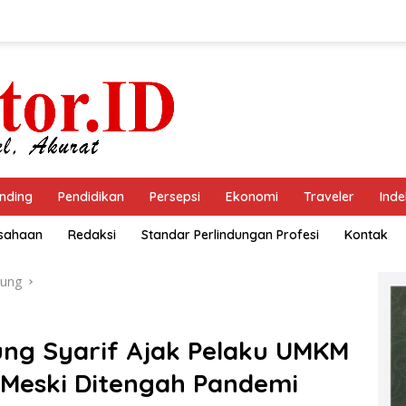
nding
Pendidikan
Persepsi
Ekonomi
Traveler
Inde
usahaan
Redaksi
Standar Perlindungan Profesi
Kontak
ung
g Syarif Ajak Pelaku UMKM
f Meski Ditengah Pandemi