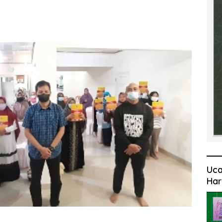
Uca
Har