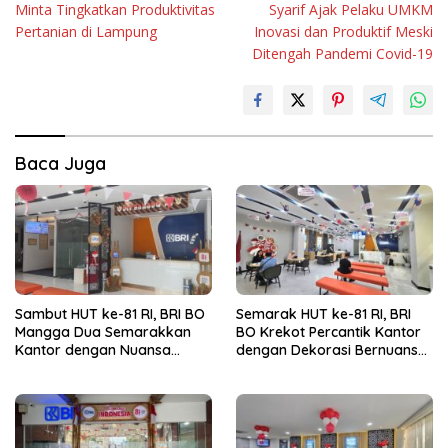
Minta Tingkatkan Produktivitas
Syarif Ajak Pelaku UMKM
Pertanian di Lampung
Inovasi dan Produktif Meski
Ditengah Pandemi Covid-19
Baca Juga
Sambut HUT ke-81 RI, BRI BO
Semarak HUT ke-81 RI, BRI
Mangga Dua Semarakkan
BO Krekot Percantik Kantor
Kantor dengan Nuansa
dengan Dekorasi Bernuansa
Merah Putih
Merah Putih