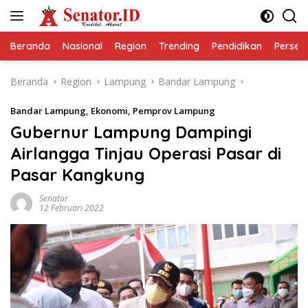
Langsung
ke
konten
Beranda
Nasional
Region
Trending
Pendidikan
Perseps
Beranda
Region
Lampung
Bandar Lampung
Bandar Lampung
,
Ekonomi
,
Pemprov Lampung
Gubernur Lampung Dampingi
Airlangga Tinjau Operasi Pasar di
Pasar Kangkung
Senator
12 Februari 2022