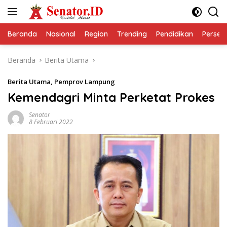
Langsung
ke
konten
Beranda
Nasional
Region
Trending
Pendidikan
Perseps
Beranda
Berita Utama
Berita Utama
,
Pemprov Lampung
Kemendagri Minta Perketat Prokes
Senator
8 Februari 2022