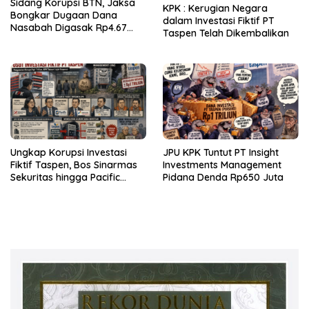
Sidang Korupsi BTN, Jaksa
KPK : Kerugian Negara
Bongkar Dugaan Dana
dalam Investasi Fiktif PT
Nasabah Digasak Rp4.67
Taspen Telah Dikembalikan
Miliar
Ungkap Korupsi Investasi
JPU KPK Tuntut PT Insight
Fiktif Taspen, Bos Sinarmas
Investments Management
Sekuritas hingga Pacific
Pidana Denda Rp650 Juta
Sekuritas Diperiksa