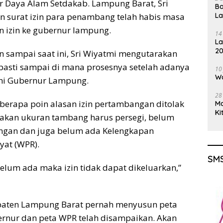
r Daya Alam Setdakab. Lampung Barat, Sri
Ba
 surat izin para penambang telah habis masa
L
n izin ke gubernur lampung.
14
La
20
un sampai saat ini, Sri Wiyatmi mengutarakan
Gu
asti sampai di mana prosesnya setelah adanya
10
Wa
 ini Gubernur Lampung.
28
berapa poin alasan izin pertambangan ditolak
M
Ki
enakan ukuran tambang harus persegi, belum
gan dan juga belum ada Kelengkapan
at (WPR).
SMS
elum ada maka izin tidak dapat dikeluarkan,”
upaten Lampung Barat pernah menyusun peta
ernur dan peta WPR telah disampaikan. Akan