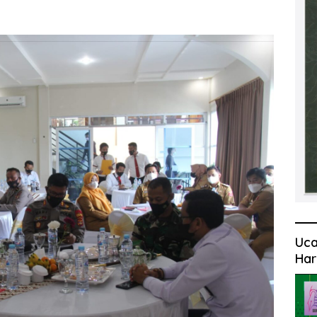
Uca
Har