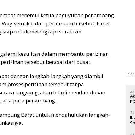
 sempat menemui ketua paguyuban penambang
di Way Semaka, dari pertemuan tersebut, Ismet
iap untuk melengkapi surat izin
engalami kesulitan dalam membantu perizinan
erizinan tersebut berasal dari pusat.
Fajar
apat dengan langkah-langkah yang diambil
m proses perizinan tersebut tanpa
29
cara langsung, akan tetapi mendahulukan
Ak
kepada para penambang.
PD
19
Lampung Barat untuk mendahulukan langkah-
Ib
Punkasnya.
Sa
2 