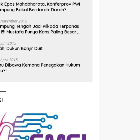
k Epos Mahabharata, Konferprov PWI
ampung Bakal Berdarah-Darah?
 November 2015
mpung Tengah Jadi Pilkada Terpanas
15! Mustafa Punya Kans Paling Besar,
nadi Jadi Kuda Hitam
 Juni 2015
h, Dukun Banjir Duit
 April 2015
au Dibawa Kemana Penegakan Hukum
ta?!
I