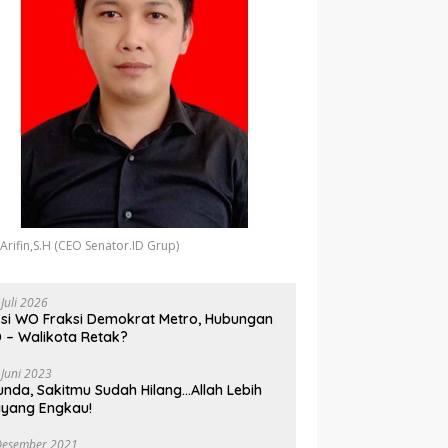
 Arifin,S.H (CEO Senator.ID Grup)
 Juli 2026
si WO Fraksi Demokrat Metro, Hubungan
 – Walikota Retak?
 Juni 2023
unda, Sakitmu Sudah Hilang…Allah Lebih
yang Engkau!
Desember 2021