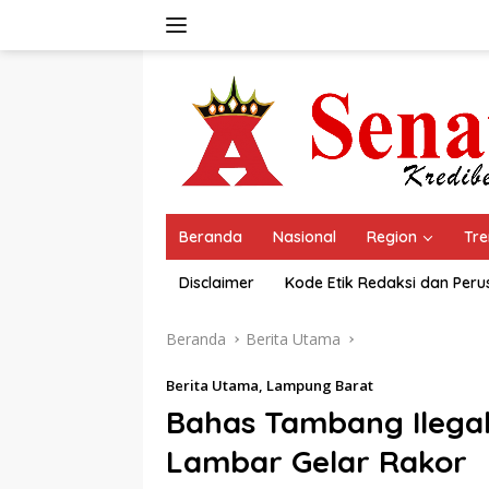
Langsung
ke
konten
Beranda
Nasional
Region
Tre
Disclaimer
Kode Etik Redaksi dan Per
Beranda
Berita Utama
Berita Utama
,
Lampung Barat
Bahas Tambang Ilega
Lambar Gelar Rakor