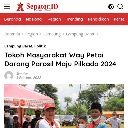
Langsung
ke
konten
Beranda
Nasional
Region
Trending
Pendidikan
Perseps
Beranda
Region
Lampung
Lampung Barat
Lampung Barat
,
Politik
Tokoh Masyarakat Way Petai
Dorong Parosil Maju Pilkada 2024
Senator
3 Februari 2022