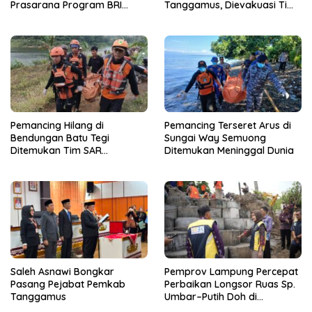
Prasarana Program BRI
Tanggamus, Dievakuasi Tim
Peduli kepada Sekolah
SAR dalam Kondisi Meninggal
Qur’an Nusantara Yayasan
Dunia
LAZDAI
Pemancing Hilang di
Pemancing Terseret Arus di
Bendungan Batu Tegi
Sungai Way Semuong
Ditemukan Tim SAR
Ditemukan Meninggal Dunia
Gabungan Meninggal Dunia
Saleh Asnawi Bongkar
Pemprov Lampung Percepat
Pasang Pejabat Pemkab
Perbaikan Longsor Ruas Sp.
Tanggamus
Umbar–Putih Doh di
Kabupaten Tanggamus