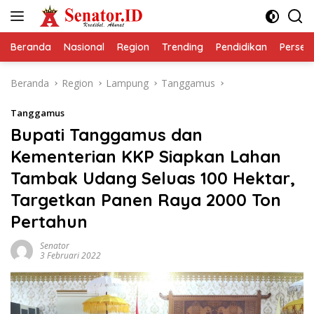
Langsung
ke
konten
Beranda
Nasional
Region
Trending
Pendidikan
Perseps
Beranda
Region
Lampung
Tanggamus
Tanggamus
Bupati Tanggamus dan
Kementerian KKP Siapkan Lahan
Tambak Udang Seluas 100 Hektar,
Targetkan Panen Raya 2000 Ton
Pertahun
Senator
3 Februari 2022