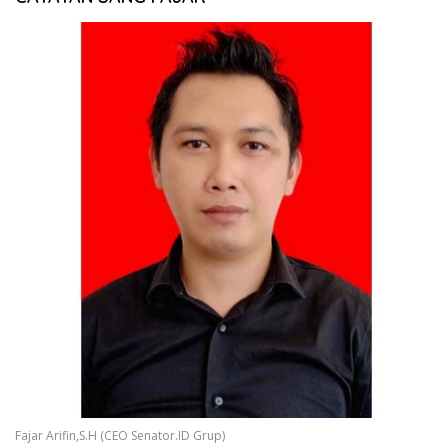
Fajar Arifin,S.H (CEO Senator.ID Grup)