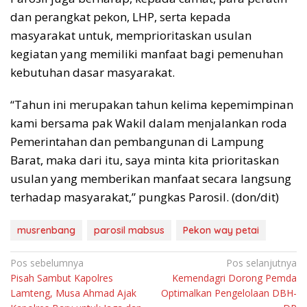
dan perangkat pekon, LHP, serta kepada
masyarakat untuk, memprioritaskan usulan
kegiatan yang memiliki manfaat bagi pemenuhan
kebutuhan dasar masyarakat.
“Tahun ini merupakan tahun kelima kepemimpinan
kami bersama pak Wakil dalam menjalankan roda
Pemerintahan dan pembangunan di Lampung
Barat, maka dari itu, saya minta kita prioritaskan
usulan yang memberikan manfaat secara langsung
terhadap masyarakat,” pungkas Parosil. (don/dit)
musrenbang
parosil mabsus
Pekon way petai
Navigasi
Pos sebelumnya
Pos selanjutnya
Pisah Sambut Kapolres
Kemendagri Dorong Pemda
pos
Lamteng, Musa Ahmad Ajak
Optimalkan Pengelolaan DBH-