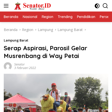
Langsung
ke
konten
Beranda
Nasional
Region
Trending
Pendidikan
Perseps
Beranda
Region
Lampung
Lampung Barat
Lampung Barat
Serap Aspirasi, Parosil Gelar
Musrenbang di Way Petai
Senator
3 Februari 2022