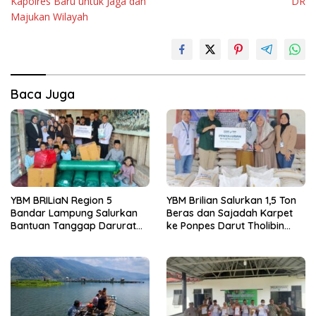
Kapolres Baru untuk Jaga dan
DR
Majukan Wilayah
Baca Juga
YBM BRILiaN Region 5
YBM Brilian Salurkan 1,5 Ton
Bandar Lampung Salurkan
Beras dan Sajadah Karpet
Bantuan Tanggap Darurat
ke Ponpes Darut Tholibin
Kebakaran ke Ponpes Sunan
Lampung Barat
Bonang Lampung Barat