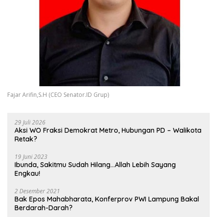
Fajar Arifin,S.H (CEO Senator.ID Grup)
29 Juli 2026
Aksi WO Fraksi Demokrat Metro, Hubungan PD – Walikota
Retak?
19 Juni 2023
Ibunda, Sakitmu Sudah Hilang…Allah Lebih Sayang
Engkau!
2 Desember 2021
Bak Epos Mahabharata, Konferprov PWI Lampung Bakal
Berdarah-Darah?