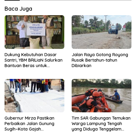
Baca Juga
Dukung Kebutuhan Dasar
Jalan Raya Gotong Royong
Santri, YBM BRILiaN Salurkan
Rusak Bertahun-tahun
Bantuan Beras untuk
Dibiarkan
Pesantren di Lampung
Tengah
Gubernur Mirza Pastikan
Tim SAR Gabungan Temukan
Perbaikan Jalan Gunung
Warga Lampung Tengah
Sugih–Kota Gajah
yang Diduga Tenggelam
Berkualitas dan Tepat
Saat Menjala Ikan