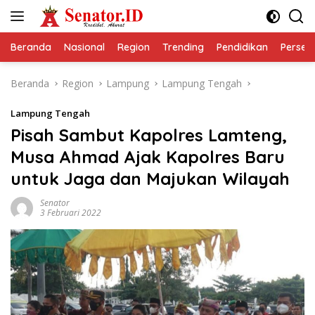
Langsung
ke
konten
Beranda
Nasional
Region
Trending
Pendidikan
Perseps
Beranda
Region
Lampung
Lampung Tengah
Lampung Tengah
Pisah Sambut Kapolres Lamteng,
Musa Ahmad Ajak Kapolres Baru
untuk Jaga dan Majukan Wilayah
Senator
3 Februari 2022