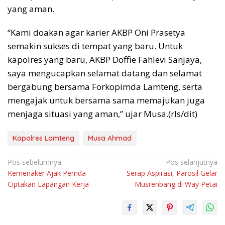
yang aman.
“Kami doakan agar karier AKBP Oni Prasetya
semakin sukses di tempat yang baru. Untuk
kapolres yang baru, AKBP Doffie Fahlevi Sanjaya,
saya mengucapkan selamat datang dan selamat
bergabung bersama Forkopimda Lamteng, serta
mengajak untuk bersama sama memajukan juga
menjaga situasi yang aman,” ujar Musa.(rls/dit)
Kapolres Lamteng
Musa Ahmad
Navigasi
Pos sebelumnya
Pos selanjutnya
Kemenaker Ajak Pemda
Serap Aspirasi, Parosil Gelar
pos
Ciptakan Lapangan Kerja
Musrenbang di Way Petai